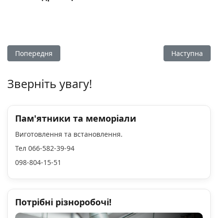
Попередня стаття: Баба Палажка
Наступна стат
Попередня
Наступна
Зверніть увагу!
Пам'ятники та меморіали
Виготовлення та встановлення.
Тел 066-582-39-94
098-804-15-51
Потрібні різноробочі!