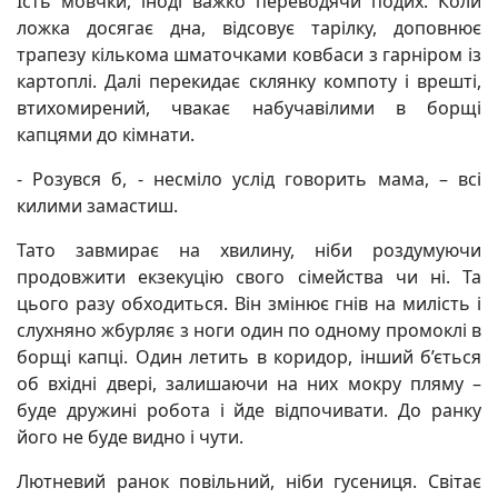
Їсть мовчки, іноді важко переводячи подих. Коли
ложка досягає дна, відсовує тарілку, доповнює
трапезу кількома шматочками ковбаси з гарніром із
картоплі. Далі перекидає склянку компоту і врешті,
втихомирений, чвакає набучавілими в борщі
капцями до кімнати.
- Розувся б, - несміло услід говорить мама, – всі
килими замастиш.
Тато завмирає на хвилину, ніби роздумуючи
продовжити екзекуцію свого сімейства чи ні. Та
цього разу обходиться. Він змінює гнів на милість і
слухняно жбурляє з ноги один по одному промоклі в
борщі капці. Один летить в коридор, інший б’ється
об вхідні двері, залишаючи на них мокру пляму –
буде дружині робота і йде відпочивати. До ранку
його не буде видно і чути.
Лютневий ранок повільний, ніби гусениця. Світає