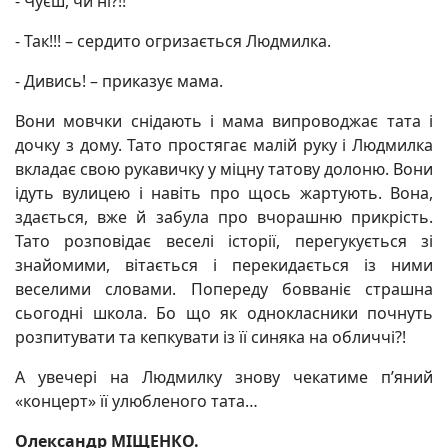
- Чуєш, чи ні?!!
- Так!!! – сердито огризається Людмилка.
- Дивись! – приказує мама.
Вони мовчки снідають і мама випроводжає тата і
дочку з дому. Тато простягає малій руку і Людмилка
вкладає свою рукавичку у міцну татову долоню. Вони
ідуть вулицею і навіть про щось жартують. Вона,
здається, вже й забула про вчорашню прикрість.
Тато розповідає веселі історії, перегукується зі
знайомими, вітається і перекидається із ними
веселими словами. Попереду бовваніє страшна
сьогодні школа. Бо що як однокласники почнуть
розпитувати та кепкувати із її синяка на обличчі?!
А увечері на Людмилку знову чекатиме п’яний
«концерт» її улюбленого тата…
Олександр МІЩЕНКО.