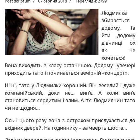
Post scriptum
07 серпня 2018
Перегляди: 2799
Людмилка
збирається
додому. Та
йти додому
дівчинці ох
як не
хочеться!
Вона виходить з класу останньою. Додому увечері
приходить тато і починається вечірній «концерт».
Ні-ні, тато у Людмилки хороший. Він веселий і дуже
компанійський, доки не… вип’є. А коли вип’є
становиться сердитим і злим. А п’є Людмилчин тато
чи не щодня…
Ось і цього разу вона з острахом прислухається до
вхідних дверей. На годиннику – за чверть шоста…