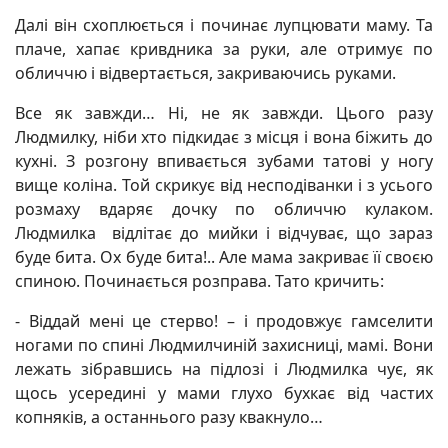
Далі він схоплюється і починає лупцювати маму. Та
плаче, хапає кривдника за руки, але отримує по
обличчю і відвертається, закриваючись руками.
Все як завжди… Ні, не як завжди. Цього разу
Людмилку, ніби хто підкидає з місця і вона біжить до
кухні. З розгону впивається зубами татові у ногу
вище коліна. Той скрикує від несподіванки і з усього
розмаху вдаряє дочку по обличчю кулаком.
Людмилка відлітає до мийки і відчуває, що зараз
буде бита. Ох буде бита!.. Але мама закриває її своєю
спиною. Починається розправа. Тато кричить:
- Віддай мені це стерво! – і продовжує гамселити
ногами по спині Людмилчиній захисниці, мамі. Вони
лежать зібравшись на підлозі і Людмилка чує, як
щось усередині у мами глухо бухкає від частих
копняків, а останнього разу квакнуло…