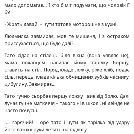
мало допомагає… І хто б міг подумати, що чоловік її
б’є!
- Жрать давай! – чути татове моторошне з кухні.
Людмилка завмирає, мов те мишеня, і з острахом
прислухається, що буде далі?..
Тато сідає на стілець біля вікна (вона уявляє це),
мама похапцем насипає йому тарілку борщу,
ставить на стіл. Поряд кладе ложку, ріже хліб, подає
сіль, перець, кладе кілька обчищених зубків часнику,
цибулину. Завмирає…
Тато гучно сьорбає першу ложку і виє від болю. Далі
лунає гучне матюччя – такого ні в школі, ні деінде не
часто почуєш.
-… гарячий! – оре тато і чути як тарілка від удару
його важкої руки летить на підлогу.