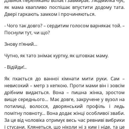
Дзвінок перелякано волає і завмирає. Людмилка чує,
як мама квапливо поспішає впустити додому тата.
Двері гаркають замком і прочиняються.
- Чого так довго? – сердитим голосом варнякає той. –
Поснули тут, чи що?
Знову п’яний…
Чутно, як тато знімає куртку, як штовхає маму.
- Відійди!..
Як пхається до ванної кімнати мити руки. Сам –
невисокий – метр з кепкою. Проти мами він і зовсім
дрібним видається. Вона – пишна жінка, зростом
вище середнього… Має довге, закручене у вузол на
потилиці, волосся, дворянський профіль і ледь
помітну повноту... Вона додає жінці особливої зваби.
За це від чоловіка отримує весь час ревниві вибрики
і стусани. Клянеться, що ніколи ні з ким і ніде, та це