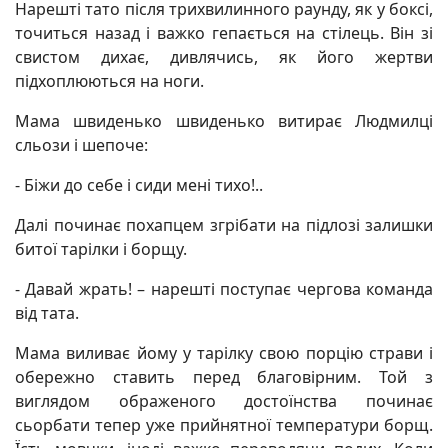
Нарешті тато після трихвилинного раунду, як у боксі,
точиться назад і важко гепається на стілець. Він зі
свистом дихає, дивлячись, як його жертви
підхоплюються на ноги.
Мама швиденько швиденько витирає Людмилці
сльози і шепоче:
- Біжи до себе і сиди мені тихо!..
Далі починає похапцем згрібати на підлозі залишки
битої тарілки і борщу.
- Давай жрать! – нарешті поступає чергова команда
від тата.
Мама виливає йому у тарілку свою порцію страви і
обережно ставить перед благовірним. Той з
виглядом ображеного достоїнства починає
сьорбати тепер уже прийнятної температури борщ.