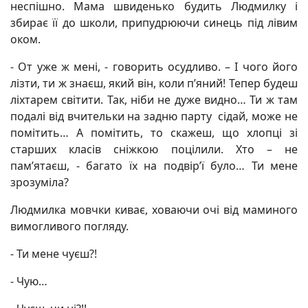
неспішно. Мама швиденько будить Людмилку і
збирає її до школи, припудрюючи синець під лівим
оком.
- От уже ж мені, - говорить осудливо. – І чого його
лізти, ти ж знаєш, який він, коли п’яний! Тепер будеш
ліхтарем світити. Так, ніби не дуже видно… Ти ж там
подалі від вчительки на задню парту сідай, може не
помітить… А помітить, то скажеш, що хлопці зі
старших класів сніжкою поцілили. Хто – не
пам’ятаєш, - багато їх на подвір’ї було… Ти мене
зрозуміла?
Людмилка мовчки киває, ховаючи очі від маминого
вимогливого погляду.
- Ти мене чуєш?!
- Чую…