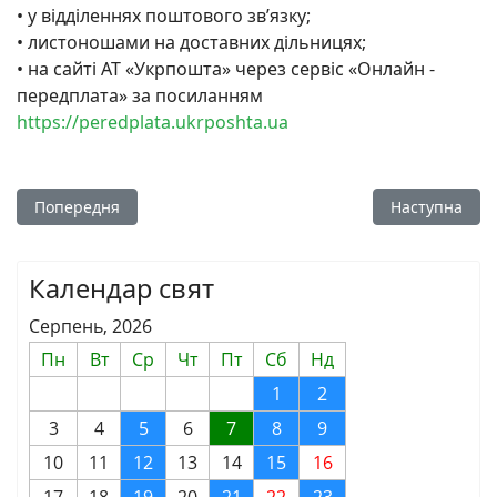
• у відділеннях поштового зв’язку;
• листоношами на доставних дільницях;
• на сайті АТ «Укрпошта» через сервіс «Онлайн -
передплата» за посиланням
https://peredplata.ukrposhta.ua
Попередня стаття: Пам'ятники в Лубнах
Наступна стат
Попередня
Наступна
Календар свят
Серпень, 2026
Пн
Вт
Ср
Чт
Пт
Сб
Нд
1
2
3
4
5
6
7
8
9
10
11
12
13
14
15
16
17
18
19
20
21
22
23