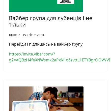
Вайбер група для лубенців і не
тільки
Інше
19 квітня 2023
Перейди і підпишись на вайбер групу
https://invite.viber.com/?
g2=AQBzH4feXNWsmk2aPxN1o6zvttL1ETYBgrOOVVVI