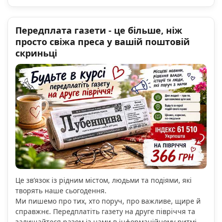
Передплата газети - це більше, ніж
просто свіжа преса у вашій поштовій
скриньці
Це зв’язок із рідним містом, людьми та подіями, які
творять наше сьогодення.
Ми пишемо про тих, хто поруч, про важливе, щире й
справжнє. Передплатіть газету на друге півріччя та
залишайтеся разом із нами в інформаційному ритмі