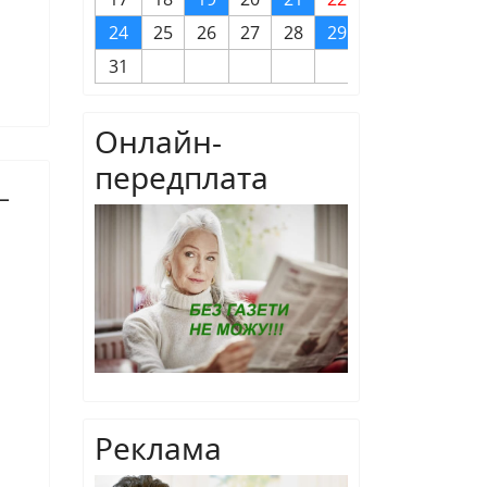
24
25
26
27
28
29
30
31
Онлайн-
передплата
—
Реклама