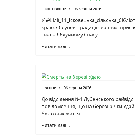
Наші новини
06 серпня 2026
У #Філії_11_Ісковецька_сільська_біблі
краю: яблуневі традиції серпня», прис
свят – Яблучному Спасу.
Читати далі...
Новини
06 серпня 2026
До відділення №1 Лубенського райвідді
повідомлення, що на березі річки Удай
без ознак життя.
Читати далі...