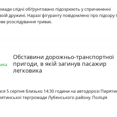
ромади слідчі обґрунтовано підозрюють у спричиненні
їй дружині. Наразі фігуранту повідомлено про підозру 
ве розслідування триває.
Обставини дорожньо-транспортної
пригоди, в якій загинув пасажир
легковика
я 5 серпня близько 14:30 години на автодорозі Пиряти
рятинської тергромади Лубенського району. Поліція