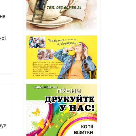
ння
ної
нув