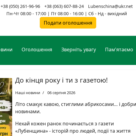
+38 (050) 261-96-96
+38 (063) 607-88-24
Lubenschina@ukr.net
Пн-Чт 08:00 - 17:00 | Пт 08:00 - 16:00 | Сб - Нд - вихідний
Подати оголошення
овини
Оголошення
Зверніть увагу
Пам'ятаємо
До кінця року і ти з газетою!
Наші новини
06 серпня 2026
Літо смакує кавою, стиглими абрикосами… і добр
новинами.
Нехай кожен ранок починається з газети
«Лубенщина» - історій про людей, події та життя