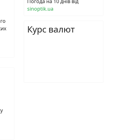
Погода на 10 днів від
sinoptik.ua
ого
Курс валют
ких
ку