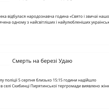
отека відбулася народознавча година «Свято і звичаї наш
вячена одному з найсвітліших і найулюбленіших українсь
Смерть на березі Удаю
лу поліції 5 серпня близько 15:15 години надійшло
 в селі Скибинці Пирятинської тергромади виявлено жін