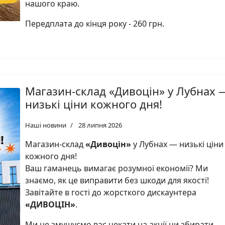
нашого краю.
Передплата до кінця року - 260 грн.
Магазин-склад «Дивоцін» у Лубнах 
низькі ціни кожного дня!
Наші новини
28 липня 2026
Магазин-склад
«Дивоцін»
у Лубнах — низькі ціни
кожного дня!
Ваш гаманець вимагає розумної економії? Ми
знаємо, як це виправити без шкоди для якості!
Завітайте в гості до жорсткого дискаунтера
«ДИВОЦІН»
.
Ми не змушуємо вас чекати на акції чи збирати