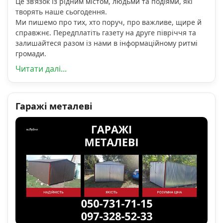
Це зв’язок із рідним містом, людьми та подіями, які
творять наше сьогодення.
Ми пишемо про тих, хто поруч, про важливе, щире й
справжнє. Передплатіть газету на друге півріччя та
залишайтеся разом із нами в інформаційному ритмі
громади.
Читати далі...
Гаражі металеві