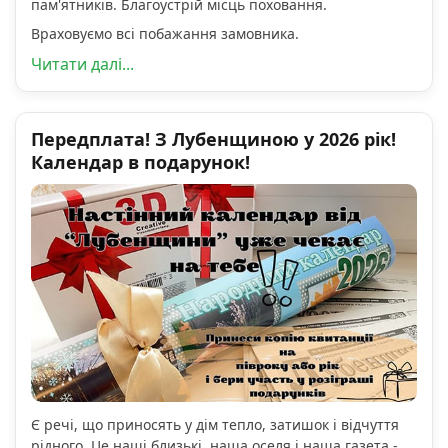
пам'ятників. Благоустрій місць поховання.
Враховуємо всі побажання замовника.
Читати далі...
Передплата! З Лубенщиною у 2026 рік!
Календар в подарунок!
Є речі, що приносять у дім тепло, затишок і відчуття
рідного. Це наші близькі, наша оселя і наша газета -