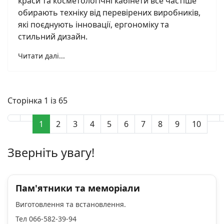
краси та косметологічні кабінети все частіше
обирають техніку від перевірених виробників,
які поєднують інновації, ергономіку та
стильний дизайн.
Читати далі...
Сторінка 1 із 65
1
2
3
4
5
6
7
8
9
10
Зверніть увагу!
Пам'ятники та меморіали
Виготовлення та встановлення.
Тел 066-582-39-94