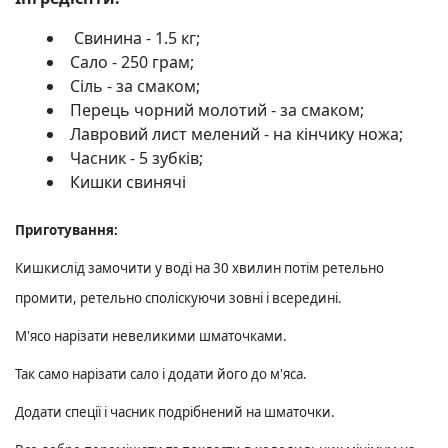
Свинина -
1.5 кг
;
Сало -
250 грам
;
Сіль - за смаком;
Перець чорний молотий - за смаком;
Лавровий лист мелений - на кінчику ножа;
Часник - 5 зубків;
Кишки свинячі
Приготування:
Кишкислід
замочити у воді на 30 хвилин потім ретельно
про
мити, ретельно споліскуючи зовні і всередині.
М'ясо нарізати невеликими шматочками.
Так само нарізати сало і додати його до м'яса.
Додати спеції і часник подрібнений на шматочки.