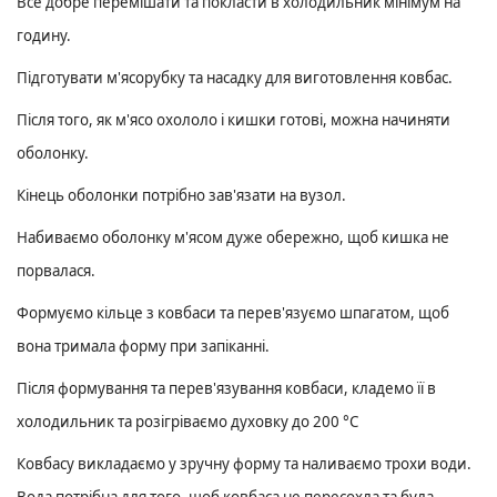
Все добре перемішати та покласти в холодильник мінімум на
годину.
Підготувати м'ясорубку та насадку для виготовлення ковбас.
Після того, як м'ясо охололо і кишки готові, можна начиняти
оболонку.
Кінець оболонки потрібно зав'язати на вузол.
Набиваємо оболонку м'ясом дуже обережно, щоб кишка не
порвалася.
Формуємо кільце з ковбаси та перев'язуємо шпагатом, щоб
вона тримала форму при запіканні.
Після формування та перев'язування ковбаси, кладемо її в
холодильник та розігріваємо духовку до
200 °C
Ковбасу викладаємо у зручну форму та наливаємо трохи води.
Вода потрібна для того, щоб ковбаса не пересохла та була