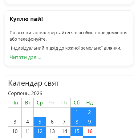
Куплю пай!
По всіх питаннях звертайтеся в особисті повідомлення
або телефонуйте.
Індивідуальний підхід до кожної земельної ділянки.
Читати далі...
Календар свят
Серпень, 2026
Пн
Вт
Ср
Чт
Пт
Сб
Нд
1
2
3
4
5
6
7
8
9
10
11
12
13
14
15
16