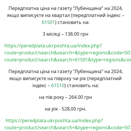
Передплатна ціна на газету “Лубенщина” на 2024,
якщо виписуєте на квартал (передплатний індекс –
61501
) становить на:
3 місяці – 138.00 грн
https://peredplata.ukrposhta.ua/index.php?
route=product/search&search=&type=regions&code=50
route=product/search&search=61501&type=regions&co
Передплатна ціна на газету “Лубенщина” на 2024,
якщо виписуєте на півроку чи рік (передплатний
індекс –
61510
) становить на:
на пів року – 264.00 грн
на рік - 528,00 грн.
https://peredplata.ukrposhta.ua/index.php?
route=product/search&search=&type=regions&code=50