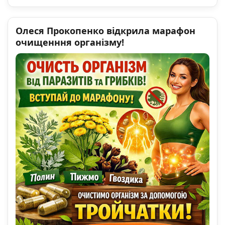
Олеся Прокопенко відкрила марафон
очищенння організму!