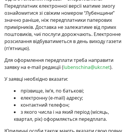
Передплатник електронної версії матиме змогу
ознайомитися зі свіжим номером “Лубенщини”
значно раніше, ніж передплатники паперових
примірників. Доставка не залежатиме від примх
поштовиків, чиї послуги дорожчають. Електронне
розсилання відбуватиметься в день виходу газети
(п’ятницю).
Для оформлення передплати треба направити
заявку на e-mail редакції (
lubenschina@ukr.net
).
У заявці необхідно вказати:
прізвище, ім’я, по батькові;
електронну (e-mail) адресу;
контактний телефон;
з якого числа і на який період (місяць,
квартал, рік) оформляється передплата.
Юридичні особи також мають вказати свою повну