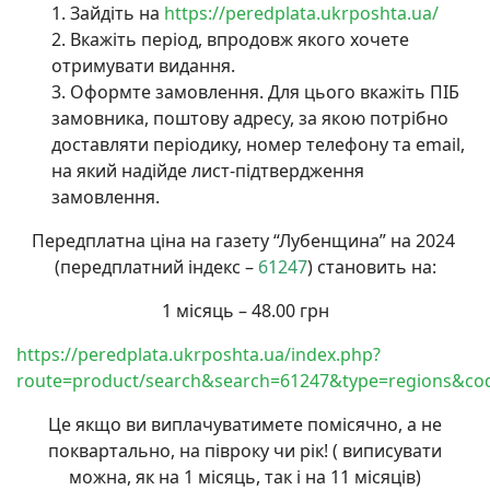
Зайдіть на
https://peredplata.ukrposhta.ua/
Вкажіть період, впродовж якого хочете
отримувати видання.
Оформте замовлення. Для цього вкажіть ПІБ
замовника, поштову адресу, за якою потрібно
доставляти періодику, номер телефону та email,
на який надійде лист-підтвердження
замовлення.
Передплатна ціна на газету “Лубенщина” на 2024
(передплатний індекс –
61247
) становить на:
1 місяць – 48.00 грн
https://peredplata.ukrposhta.ua/index.php?
route=product/search&search=61247&type=regions&co
Це якщо ви виплачуватимете помісячно, а не
поквартально, на півроку чи рік! ( виписувати
можна, як на 1 місяць, так і на 11 місяців)