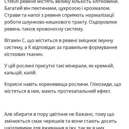
Стеблі ревеня містять велику кількість клітковини.
Багатий він пектинами, цукрозою і крохмалом.
Страви та напої з ревеня сприяють нормалізації
роботи шлунково-кишкового тракту. Оздоровлює
ревень також кровоносну систему.
Вітамін С, що міститься в ревені зміцнює імунну
систему, а К відповідає за правильне формування
кісткових тканин.
У цій рослині присутні такі мінерали, як кремній,
кальцій, калій.
Корисні навіть кореневища рослини. Глікозиди, що
містяться в них, мають протизапальний ефект.
Але збирати в пору цвітіння не бажано, тому що
змінюється смак черешків та вони стають досить
шкідливими для вживання в їжу, так як в них