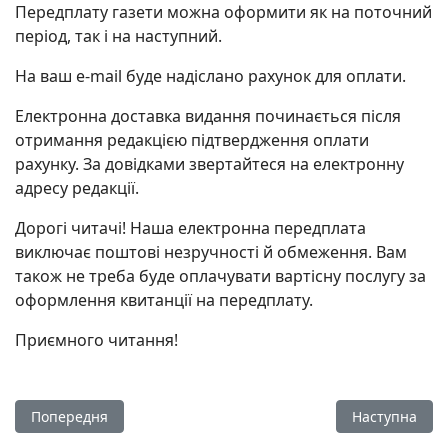
Передплату газети можна оформити як на поточний
період, так і на наступний.
На ваш e-mail буде надіслано рахунок для оплати.
Електронна доставка видання починається після
отримання редакцією підтвердження оплати
рахунку. За довідками звертайтеся на електронну
адресу редакції.
Дорогі читачі! Наша електронна передплата
виключає поштові незручності й обмеження. Вам
також не треба буде оплачувати вартісну послугу за
оформлення квитанції на передплату.
Приємного читання!
Попередня стаття: Наша команда
Наступна стат
Попередня
Наступна