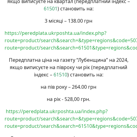
якщо виписуєте на квартал (передплатний індекс –
61501
) становить на:
3 місяці – 138.00 грн
https://peredplata.ukrposhta.ua/index.php?
route=product/search&search=&type=regions&code=50
route=product/search&search=61501&type=regions&co
Передплатна ціна на газету “Лубенщина” на 2024,
якщо виписуєте на півроку чи рік (передплатний
індекс –
61510
) становить на:
на пів року – 264.00 грн
на рік - 528,00 грн.
https://peredplata.ukrposhta.ua/index.php?
route=product/search&search=&type=regions&code=50
route=product/search&search=61510&type=regions&co