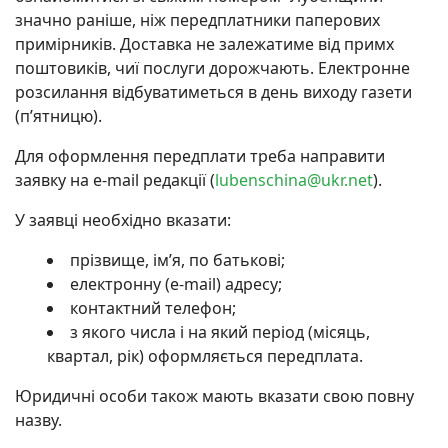
значно раніше, ніж передплатники паперових
примірників. Доставка не залежатиме від примх
поштовиків, чиї послуги дорожчають. Електронне
розсилання відбуватиметься в день виходу газети
(п’ятницю).
Для оформлення передплати треба направити
заявку на e-mail редакції (
lubenschina@ukr.net
).
У заявці необхідно вказати:
прізвище, ім’я, по батькові;
електронну (e-mail) адресу;
контактний телефон;
з якого числа і на який період (місяць,
квартал, рік) оформляється передплата.
Юридичні особи також мають вказати свою повну
назву.