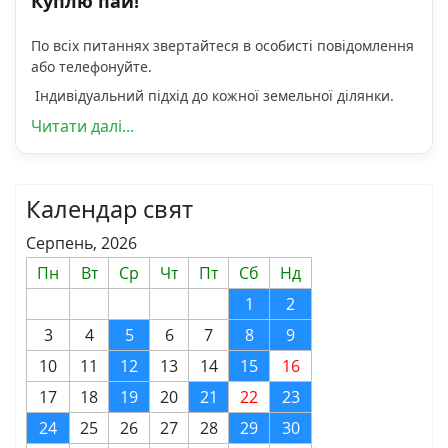
Куплю пай!
По всіх питаннях звертайтеся в особисті повідомлення
або телефонуйте.
Індивідуальний підхід до кожної земельної ділянки.
Читати далі...
Календар свят
Серпень, 2026
Пн
Вт
Ср
Чт
Пт
Сб
Нд
1
2
3
4
5
6
7
8
9
10
11
12
13
14
15
16
17
18
19
20
21
22
23
24
25
26
27
28
29
30