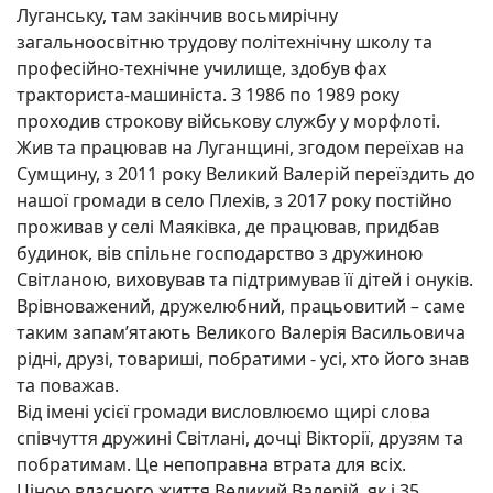
Луганську, там закінчив восьмирічну
загальноосвітню трудову політехнічну школу та
професійно-технічне училище, здобув фах
тракториста-машиніста. З 1986 по 1989 року
проходив строкову військову службу у морфлоті.
Жив та працював на Луганщині, згодом переїхав на
Сумщину, з 2011 року Великий Валерій переїздить до
нашої громади в село Плехів, з 2017 року постійно
проживав у селі Маяківка, де працював, придбав
будинок, вів спільне господарство з дружиною
Світланою, виховував та підтримував її дітей і онуків.
Врівноважений, дружелюбний, працьовитий – саме
таким запам’ятають Великого Валерія Васильовича
рідні, друзі, товариші, побратими - усі, хто його знав
та поважав.
Від імені усієї громади висловлюємо щирі слова
співчуття дружині Світлані, дочці Вікторії, друзям та
побратимам. Це непоправна втрата для всіх.
Ціною власного життя Великий Валерій, як і 35