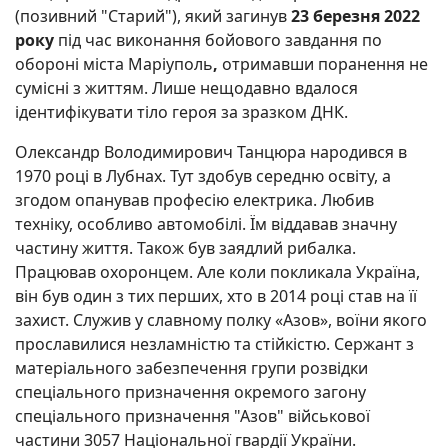
(позивний "Старий"), який загинув
23 березня 2022
року
під час виконання бойового завдання по
обороні міста Маріуполь
,
отримавши поранення не
сумісні з життям. Лише нещодавно вдалося
ідентифікувати тіло героя за зразком ДНК.
Олександр Володимирович Танцюра народився в
1970 році в Лубнах. Тут здобув середню освіту, а
згодом опанував професію електрика. Любив
техніку, особливо автомобілі. Їм віддавав значну
частину життя. Також був заядлий рибалка.
Працював охоронцем. Але коли покликала Україна,
він був один з тих перших, хто в 2014 році став на її
захист. Служив у славному полку «Азов», воїни якого
прославилися незламністю та стійкістю. Сержант з
матеріального забезпечення групи розвідки
спеціального призначення окремого загону
спеціального призначення "Азов" військової
частини 3057 Національної гвардії України.