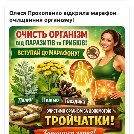
Олеся Прокопенко відкрила марафон
очищенння організму!