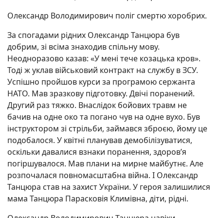
Олександр Володимирович поліг смертю хоробрих.
За спогадами рідних Олександр Танцюра був
добрим, зі всіма знаходив спільну мову.
Неодноразово казав: «У мені тече козацька кров».
Тоді ж уклав військовий контракт на службу в ЗСУ.
Успішно пройшов курси за програмою сержанта
НАТО. Мав зразкову підготовку. Двічі поранений.
Другий раз тяжко. Внаслідок бойових травм не
бачив на одне око та погано чув на одне вухо. Був
інструктором зі стрільби, займався зброєю, йому це
подобалося. У квітні планував демобілізуватися,
оскільки давалися взнаки поранення, здоров’я
погіршувалося. Мав плани на мирне майбутнє. Але
розпочалася повномасштабна війна. І Олександр
Танцюра став на захист України. У героя залишилися
мама Танцюра Парасковія Климівна, діти, рідні.
Олександр Володимирович Танцюра навіки