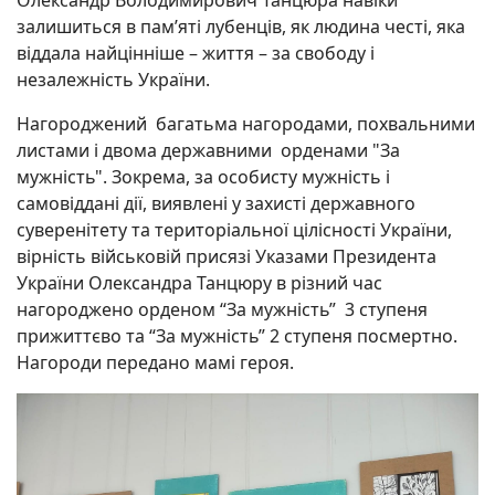
залишиться в пам’яті лубенців, як людина честі, яка
віддала найцінніше – життя – за свободу і
незалежність України.
Нагороджений багатьма нагородами, похвальними
листами і двома державними орденами "За
мужність". Зокрема, за особисту мужність і
самовіддані дії, виявлені у захисті державного
суверенітету та територіальної цілісності України,
вірність військовій присязі Указами Президента
України Олександра Танцюру в різний час
нагороджено орденом “За мужність” 3 ступеня
прижиттєво та “За мужність” 2 ступеня посмертно.
Нагороди передано мамі героя.