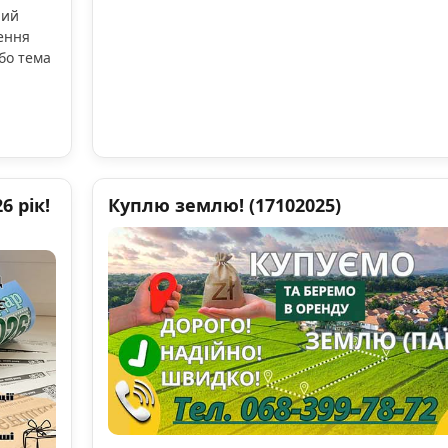
ний
ення
бо тема
 рік!
Куплю землю! (17102025)