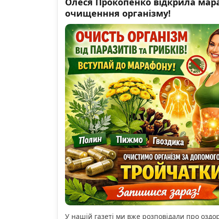
Олеся Прокопенко відкрила мар
очищенння організму!
У нашій газеті ми вже розповідали про озд