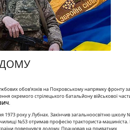
ОДОМУ
лужбових обов’язків на Покровському напрямку фронту з
лення окремого стрілецького батальйону військової част
ВИЧ
.
я 1973 року у Лубнах. Закінчив загальноосвітню школу №
училищі №53 отримав професію тракториста-машиніста. 
України повернувся додому. Працював на приватних