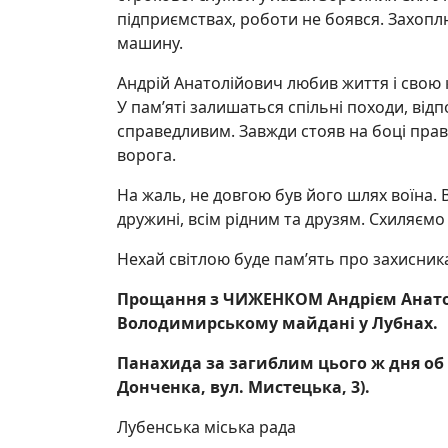
підприємствах, роботи не боявся. Захоплю
машину.
Андрій Анатолійович любив життя і свою кр
У пам’яті залишаться спільні походи, відп
справедливим. Завжди стояв на боці прав
ворога.
На жаль, не довгою був його шлях воїна.
дружині, всім рідним та друзям. Схиляємо
Нехай світлою буде пам’ять про захисник
Прощання з ЧИЖЕНКОМ Андрієм Анато
Володимирському майдані у Лубнах.
Панахида за загиблим цього ж дня об 1
Донченка, вул. Мистецька, 3).
Лубенська міська рада