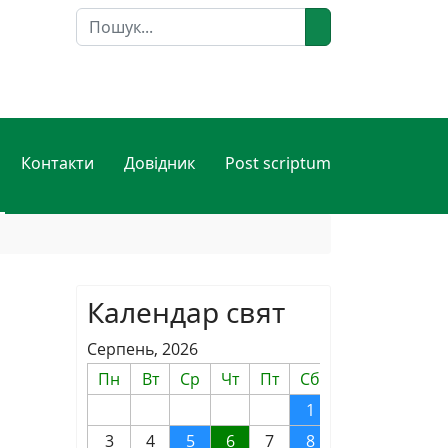
Пошук
Контакти
Довідник
Post scriptum
Календар свят
Серпень, 2026
Пн
Вт
Ср
Чт
Пт
Сб
Нд
1
2
3
4
5
6
7
8
9