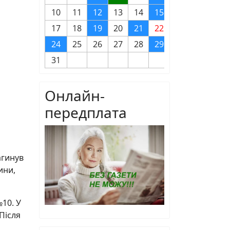
10
11
12
13
14
15
16
17
18
19
20
21
22
23
24
25
26
27
28
29
30
31
Онлайн-
передплата
агинув
ини,
10. У
Після