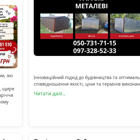
и, які
Інноваційний підхід до будівництва та оптимал
співвідношення якості, ціни та термінів виконан
, щире
Читати далі...
вріччя
ному