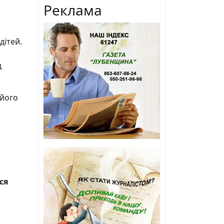
Реклама
дітей.
д
 його
ся