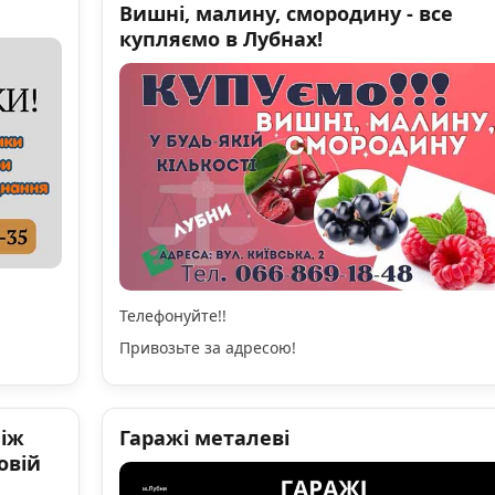
Вишні, малину, смородину - все
купляємо в Лубнах!
Телефонуйте!!
Привозьте за адресою!
ніж
Гаражі металеві
овій