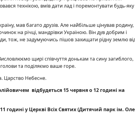
вався технікою, вмів дати лад і поремонтувати будь-яку
аїну, мав багато друзів. Але найбільше цінував родину, 
очинок на річці, мандрівки Україною. Він дув добрим і
ди, тож, не задумуючись пішов захищати рідну землю ві
 Висловлюємо щирі співчуття донькам та сину загиблого,
 голови та поділяємо ваше горе.
а. Царство Небесне.
лійовичем відбудеться
15
червня о 12 годині на
1 годині у Церкві Всіх Святих (Дитячий парк ім. Оле