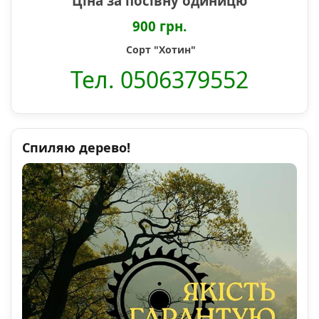
Ціна за посівну одиницю
900 грн.
Сорт "Хотин"
Тел. 0506379552
Спиляю дерево!