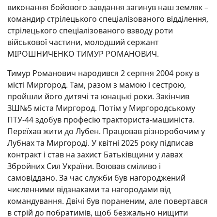
виконання бойового завдання загинув наш земляк –
командир стрілецького спеціалізованого відділення,
стрілецького спеціалізованого взводу роти
військової частини, молодший сержант
МІРОШНИЧЕНКО ТИМУР РОМАНОВИЧ.
Тимур Романович народився 2 серпня 2004 року в
місті Миргород. Там, разом з мамою і сестрою,
пройшли його дитячі та юнацькі роки. Закінчив
ЗШ№5 міста Миргород. Потім у Миргородському
ПТУ-44 здобув професію тракториста-машиніста.
Переїхав жити до Лубен. Працював різноробочим у
Лубнах та Миргороді. У квітні 2025 року підписав
контракт і став на захист Батьківщини у лавах
Збройних Сил України. Воював сміливо і
самовіддано. За час служби був нагороджений
численними відзнаками та нагородами від
командування. Двічі був пораненим, але повертався
в стрій до побратимів, щоб безжально нищити