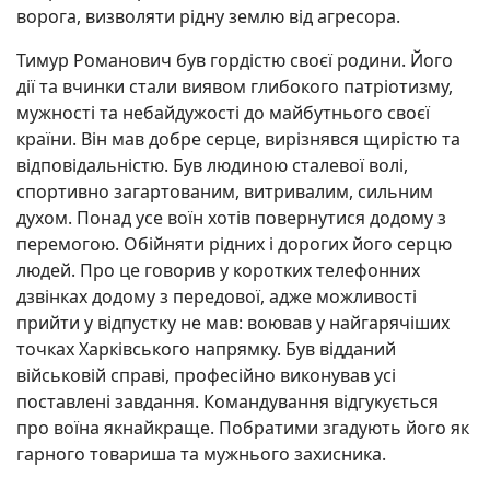
ворога, визволяти рідну землю від агресора.
Тимур Романович був гордістю своєї родини. Його
дії та вчинки стали виявом глибокого патріотизму,
мужності та небайдужості до майбутнього своєї
країни. Він мав добре серце, вирізнявся щирістю та
відповідальністю. Був людиною сталевої волі,
спортивно загартованим, витривалим, сильним
духом. Понад усе воїн хотів повернутися додому з
перемогою. Обійняти рідних і дорогих його серцю
людей. Про це говорив у коротких телефонних
дзвінках додому з передової, адже можливості
прийти у відпустку не мав: воював у найгарячіших
точках Харківського напрямку. Був відданий
військовій справі, професійно виконував усі
поставлені завдання. Командування відгукується
про воїна якнайкраще. Побратими згадують його як
гарного товариша та мужнього захисника.