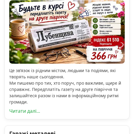
Це зв’язок із рідним містом, людьми та подіями, які
творять наше сьогодення.
Ми пишемо про тих, хто поруч, про важливе, щире й
справжнє. Передплатіть газету на друге півріччя та
залишайтеся разом із нами в інформаційному ритмі
громади.
Читати далі...
Гаражі металеві