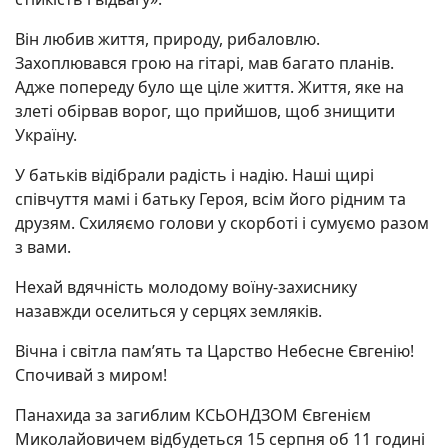
Він любив життя, природу, рибаловлю.
Захоплювався грою на гітарі, мав багато планів.
Адже попереду було ще ціле життя. Життя, яке на
злеті обірвав ворог, що прийшов, щоб знищити
Україну.
У батьків відібрали радість і надію. Наші щирі
співчуття мамі і батьку Героя, всім його рідним та
друзям. Схиляємо голови у скорботі і сумуємо разом
з вами.
Нехай вдячність молодому воїну-захиснику
назавжди оселиться у серцях земляків.
Вічна і світла пам’ять та Царство Небесне Євгенію!
Спочивай з миром!
Панахида за загиблим КСЬОНДЗОМ Євгенієм
Миколайовичем відбудеться 15 серпня об 11 годині