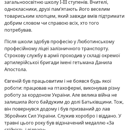
загальноосвітню школу І-ІІІ ступенів. Вчителі,
однокласники, друзі пам’ятають його веселим
товариським хлопцем, який завжди вмів підтримати
добрим словом чи справою всіх, хто того
потребував.
Після школи здобув професію у Люботинському
професійному ліцеї залізничного транспорту.
Строкову службу в армії проходив у складі окремої
артилерійської бригади імені гетьмана Данила
Апостола.
Євгеній був працьовитим і не боявся будь якої
роботи: працював на птахофермі, виконував різну
роботу за кордоном України. Але велика війна не
залишила його байдужим до долі Батьківщини. Тож,
він повернувся додому і був призваний до лав
Збройних Сил України. Служив хоробро і віддано. У
травні цього року був відзначений медаллю «За
стійкість і відвагу».