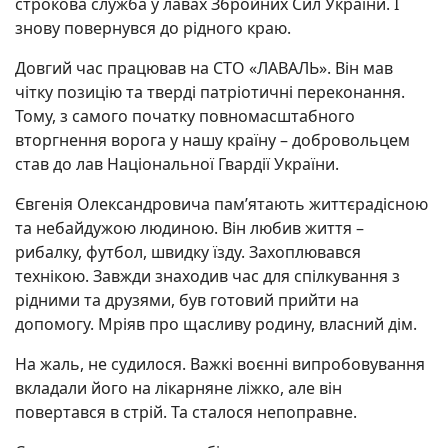
строкова служба у лавах Збройних Сил України. І
знову повернувся до рідного краю.
Довгий час працював на СТО «ЛАВАЛЬ». Він мав
чітку позицію та тверді патріотичні переконання.
Тому, з самого початку повномасштабного
вторгнення ворога у нашу країну – добровольцем
став до лав Національної Гвардії України.
Євгенія Олександровича пам’ятають життєрадісною
та небайдужою людиною. Він любив життя –
рибалку, футбол, швидку їзду. Захоплювався
технікою. Завжди знаходив час для спілкування з
рідними та друзями, був готовий прийти на
допомогу. Мріяв про щасливу родину, власний дім.
На жаль, не судилося. Важкі воєнні випробовування
вкладали його на лікарняне ліжко, але він
повертався в стрій. Та сталося непоправне.