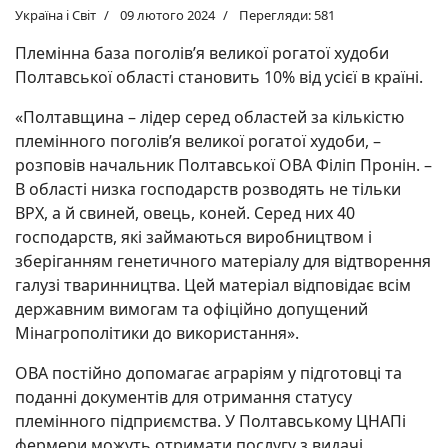
Україна і Світ
09 лютого 2024
Перегляди: 581
Племінна база поголів’я великої рогатої худоби
Полтавської області становить 10% від усієї в країні.
«Полтавщина – лідер серед областей за кількістю
племінного поголів’я великої рогатої худоби, –
розповів начальник Полтавської ОВА Філіп Пронін. –
В області низка господарств розводять не тільки
ВРХ, а й свиней, овець, коней. Серед них 40
господарств, які займаються виробництвом і
зберіганням генетичного матеріалу для відтворення
галузі тваринництва. Цей матеріал відповідає всім
державним вимогам та офіційно допущений
Мінагрополітики до використання».
ОВА постійно допомагає аграріям у підготовці та
поданні документів для отримання статусу
племінного підприємства. У Полтавському ЦНАПі
фермери можуть отримати послугу з видачі