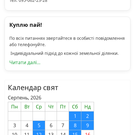
Тел. 095-062-23-28
Куплю пай!
По всіх питаннях звертайтеся в особисті повідомлення
або телефонуйте.
Індивідуальний підхід до кожної земельної ділянки.
Читати далі...
Календар свят
Серпень, 2026
Пн
Вт
Ср
Чт
Пт
Сб
Нд
1
2
3
4
5
6
7
8
9
10
11
12
13
14
15
16