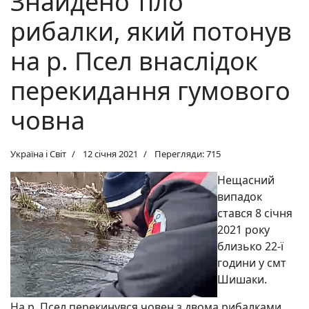
Знайдено тіло
рибалки, який потонув
на р. Псел внаслідок
перекидання гумового
човна
Україна і Світ
12 січня 2021
Перегляди: 715
Нещасний
випадок
стався 8 січня
2021 року
близько 22-ї
години у смт
Шишаки.
На р. Псел перекинувся човен з двома рибалками.