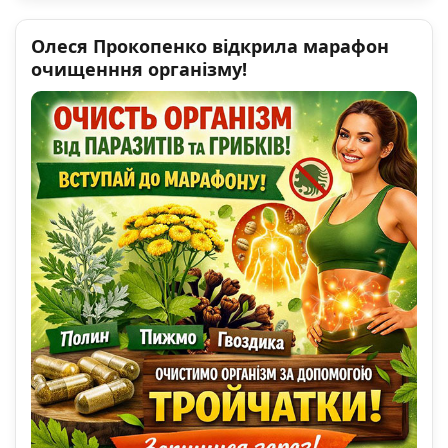
Олеся Прокопенко відкрила марафон
очищенння організму!