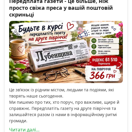
Передплата газети - це більше, ніж
просто свіжа преса у вашій поштовій
скриньці
Це зв’язок із рідним містом, людьми та подіями, які
творять наше сьогодення.
Ми пишемо про тих, хто поруч, про важливе, щире й
справжнє. Передплатіть газету на друге півріччя та
залишайтеся разом із нами в інформаційному ритмі
громади.
Читати далі...