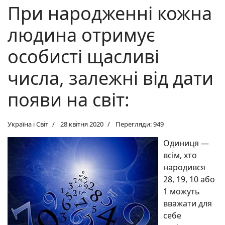
При народженні кожна
людина отримує
особисті щасливі
числа, залежні від дати
появи на світ:
Україна і Світ
28 квітня 2020
Перегляди: 949
Одиниця —
всім, хто
народився
28, 19, 10 або
1 можуть
вважати для
себе