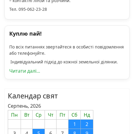
– контактні лінзи та розчини.
Тел. 095-062-23-28
Куплю пай!
По всіх питаннях звертайтеся в особисті повідомлення
або телефонуйте.
Індивідуальний підхід до кожної земельної ділянки.
Читати далі...
Календар свят
Серпень, 2026
Пн
Вт
Ср
Чт
Пт
Сб
Нд
1
2
3
4
5
6
7
8
9