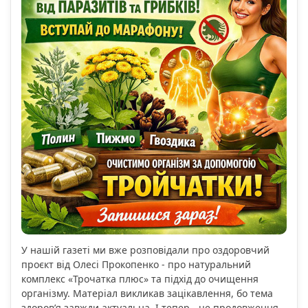
У нашій газеті ми вже розповідали про оздоровчий
проєкт від Олесі Прокопенко - про натуральний
комплекс «Трочатка плюс» та підхід до очищення
організму. Матеріал викликав зацікавлення, бо тема
здоров’я завжди актуальна. І тепер - це продовження.