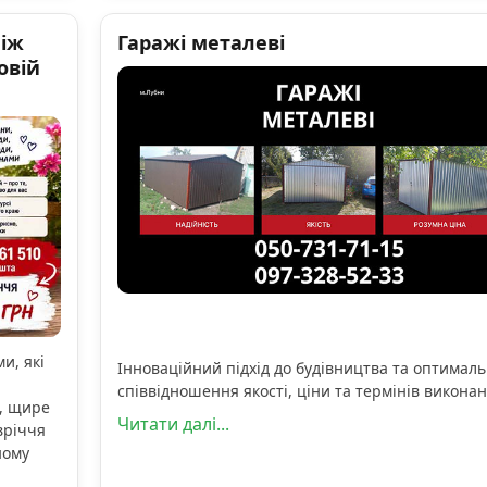
ніж
Гаражі металеві
овій
и, які
Інноваційний підхід до будівництва та оптимал
співвідношення якості, ціни та термінів виконан
, щире
Читати далі...
вріччя
ному