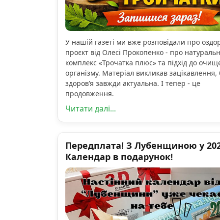
У нашій газеті ми вже розповідали про озд
проєкт від Олесі Прокопенко - про натураль
комплекс «Трочатка плюс» та підхід до очищ
організму. Матеріал викликав зацікавлення, 
здоров’я завжди актуальна. І тепер - це
продовження.
Читати далі...
Передплата! З Лубенщиною у 2026
Календар в подарунок!