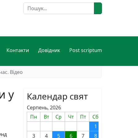
Пошук
Контакти
Довідник
Post scriptum
ас. Відео
и у
Календар свят
Серпень, 2026
Пн
Вт
Ср
Чт
Пт
Сб
Нд
1
2
унд
3
4
5
6
7
8
9