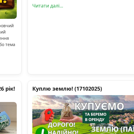
Читати далі...
оровчий
ний
ення
бо тема
 рік!
Куплю землю! (17102025)