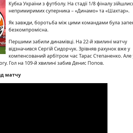
Кубка України з футболу. На стадії 1/8 фіналу зійшлис
непримиримих суперника – «Динамо» та «Шахтар».
Як завжди, боротьба між цими командами була запе
безкомпромісна.
Першими забили динамівці. На 22-й хвилині матчу
відзначився Сергій Сидорчук. Зрівняв рахунок вже у
компенсований арбітром час Тарас Степаненко. Але 
у. Гол на 109-й хвилині забив Денис Попов.
яд матчу