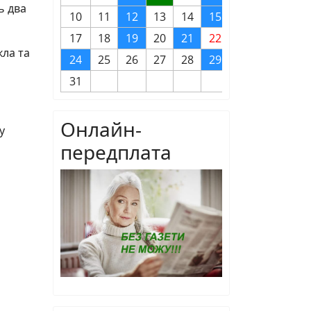
ь два
10
11
12
13
14
15
16
17
18
19
20
21
22
23
кла та
24
25
26
27
28
29
30
31
Онлайн-
у
передплата