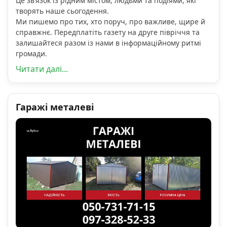
Це зв’язок із рідним містом, людьми та подіями, які
творять наше сьогодення.
Ми пишемо про тих, хто поруч, про важливе, щире й
справжнє. Передплатіть газету на друге півріччя та
залишайтеся разом із нами в інформаційному ритмі
громади.
Читати далі...
Гаражі металеві