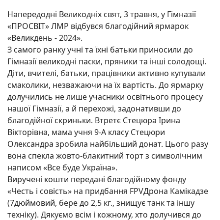
Напередодні Великодніх свят, 3 травня, у Гімназії
«ПРОСВІТ» ЛМР відбувся благодійний ярмарок
«Великдень - 2024».
З самого ранку учні та їхні батьки приносили до
Гімназії великодні паски, пряники та інші солодощі.
Діти, вчителі, батьки, працівники активно купували
смаколики, незважаючи на їх вартість. До ярмарку
долучились не лише учасники освітнього процесу
нашої Гімназії, а й перехожі, задонативши до
благодійної скриньки. Втретє Стецюра Ірина
Вікторівна, мама учня 9-А класу Стецюри
Олександра зробила найбільший донат. Цього разу
вона спекла жовто-блакитний торт з символічним
написом «Все буде Україна».
Виручені кошти передані благодійному фонду
«Честь і совість» на придбання FPVДрона Камікадзе
(7дюймовий, бере до 2,5 кг., знищує танк та іншу
техніку). Дякуємо всім і кожному, хто долучився до