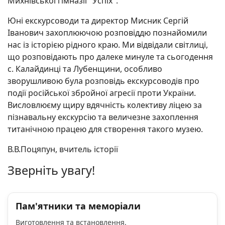
Михнівської гімназії "Успіх".
Юні екскурсоводи та директор Мисник Сергій
Іванович захоплюючою розповіддю познайомили
нас із історією рідного краю. Ми відвідали світлиці,
що розповідають про далеке минуле та сьогодення
с. Калайдинці та Лубенщини, особливо
зворушливою була розповідь екскурсоводів про
події російської збройної агресії проти України.
Висловлюєму щиру вдячність колективу ліцею за
пізнавальну екскурсію та величезне захоплення
титанічною працею для створення такого музею.
В.В.
Поцяпун, в
читель історії
Зверніть увагу!
Пам'ятники та меморіали
Виготовлення та встановлення.