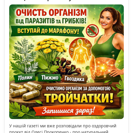
У нашій газеті ми вже розповідали про оздоровчий
проєкт від Олесі Прокопенко - про натуральний