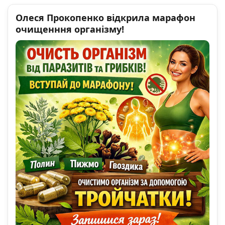
Олеся Прокопенко відкрила марафон
очищенння організму!