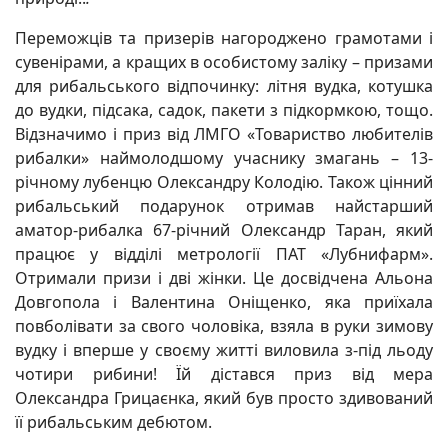
Переможців та призерів нагороджено грамотами і
сувенірами, а кращих в особистому заліку – призами
для рибальського відпочинку: літня вудка, котушка
до вудки, підсака, садок, пакети з підкормкою, тощо.
Відзначимо і приз від ЛМГО «Товариство любителів
рибалки» наймолодшому учаснику змагань – 13-
річному лубенцю Олександру Колодію. Також цінний
рибальський подарунок отримав найстарший
аматор-рибалка 67-річний Олександр Таран, який
працює у відділі метрології ПАТ «Лубнифарм».
Отримали призи і дві жінки. Це досвідчена Альона
Довгопола і Валентина Оніщенко, яка приїхала
повболівати за свого чоловіка, взяла в руки зимову
вудку і вперше у своєму житті виловила з-під льоду
чотири рибини! Їй дістався приз від мера
Олександра Грицаєнка, який був просто здивований
її рибальським дебютом.