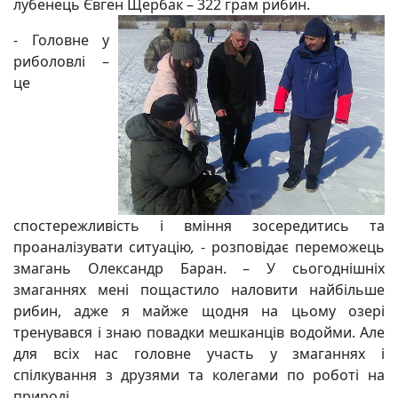
лубенець Євген Щербак – 322 грам рибин.
- Головне у
риболовлі –
це
спостережливість і вміння зосередитись та
проаналізувати ситуацію
,
- розповідає переможець
змагань Олександр Баран. – У сьогоднішніх
змаганнях мені пощастило наловити найбільше
рибин, адже я майже щодня на цьому озері
тренувався і знаю повадки мешканців водойми. Але
для всіх нас головне участь у змаганнях і
спілкування з друзями та колегами по роботі на
природі..
.