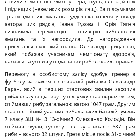
ловилися лише невеликі густера, окунь, плітка, йорж
і підлящик (невеликих розмірів лящ). За підсумками
трьохгодинних змагань суддівська колегія у складі
автора цих рядків, Івана Тузова і Юрія Тягнія
визначила переможців і призерів риболовних
змагань та їх нагородила. До нагородження
приєднався і міський голова Олександр Грицаєнко,
який побажав учасникам чемпіонату здоров’я,
наснаги та успіхів у подальших риболовних справах.
Перемогу в особистому заліку здобув тренер з
футболу за фахом і справжній рибалка Олександр
Баран, який з перших стартових хвилин захопив
рибальську ініціативу і у підсумку став переможцем,
спіймавши рибу загальною вагою 1047 грам. Другим
став постійний учасник рибальських баталій, учень
7 класу ЗШ № 3 13-річний Олександр Колодій. Він
спіймав окунів, густеру і плітку – всього 687 грам
риби – всього 32 штуки. Третє місце посів 31-річний