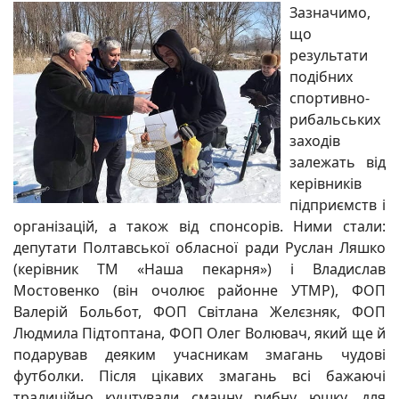
Зазначимо,
що
результати
подібних
спортивно-
рибальських
заходів
залежать від
керівників
підприємств і
організацій, а також від спонсорів. Ними стали:
депутати Полтавської обласної ради Руслан Ляшко
(керівник ТМ «Наша пекарня») і Владислав
Мостовенко (він очолює районне УТМР), ФОП
Валерій Больбот, ФОП Світлана Желєзняк, ФОП
Людмила Підтоптана, ФОП Олег Волювач, який ще й
подарував деяким учасникам змагань чудові
футболки. Після цікавих змагань всі бажаючі
традиційно куштували смачну рибну юшку, для