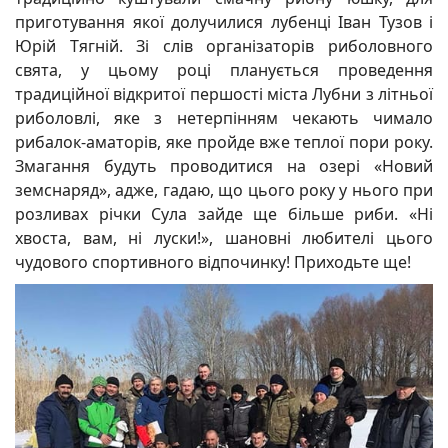
приготування якої долучилися лубенці Іван Тузов і
Юрій Тягній. Зі слів організаторів риболовного
свята, у цьому році планується проведення
традиційної відкритої першості міста Лубни з літньої
риболовлі, яке з нетерпінням чекають чимало
рибалок-аматорів, яке пройде вже теплої пори року.
Змагання будуть проводитися на озері «Новий
земснаряд», адже, гадаю, що цього року у нього при
розливах річки Сула зайде ще більше риби. «Ні
хвоста, вам, ні луски!», шановні любителі цього
чудового спортивного відпочинку! Приходьте ще!