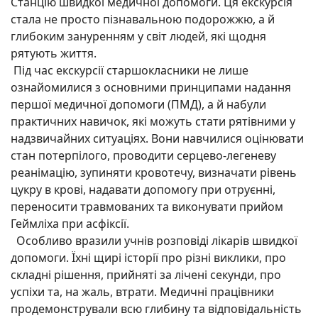
Станцію швидкої медичної допомоги. Ця екскурсія
стала не просто пізнавальною подорожжю, а й
глибоким зануренням у світ людей, які щодня
рятують життя.
Під час екскурсії старшокласники не лише
ознайомилися з основними принципами надання
першої медичної допомоги (ПМД), а й набули
практичних навичок, які можуть стати рятівними у
надзвичайних ситуаціях. Вони навчилися оцінювати
стан потерпілого, проводити серцево-легеневу
реанімацію, зупиняти кровотечу, визначати рівень
цукру в крові, надавати допомогу при отруєнні,
переносити травмованих та виконувати прийом
Геймліха при асфіксії.
Особливо вразили учнів розповіді лікарів швидкої
допомоги. Їхні щирі історії про різні виклики, про
складні рішення, прийняті за лічені секунди, про
успіхи та, на жаль, втрати. Медичні працівники
продемонстрували всю глибину та відповідальність