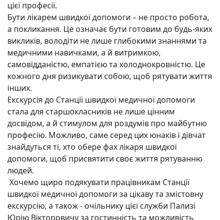
цієї професії.
Бути лікарем швидкої допомоги – не просто робота,
а покликання. Це означає бути готовим до будь-яких
викликів, володіти не лише глибокими знаннями та
медичними навичками, а й витримкою,
самовідданістю, емпатією та холоднокровністю. Це
кожного дня ризикувати собою, щоб рятувати життя
інших.
Екскурсія до Станції швидкої медичної допомоги
стала для старшокласників не лише цінним
досвідом, а й стимулом для роздумів про майбутню
професію. Можливо, саме серед цих юнаків і дівчат
знайдуться ті, хто обере фах лікаря швидкої
допомоги, щоб присвятити своє життя рятуванню
людей.
Хочемо щиро подякувати працівникам Станції
швидкої медичної допомоги за цікаву та змістовну
екскурсію, а також - очільнику цієї служби Пализі
Юрію Вікторовичу за гостинність та можливість