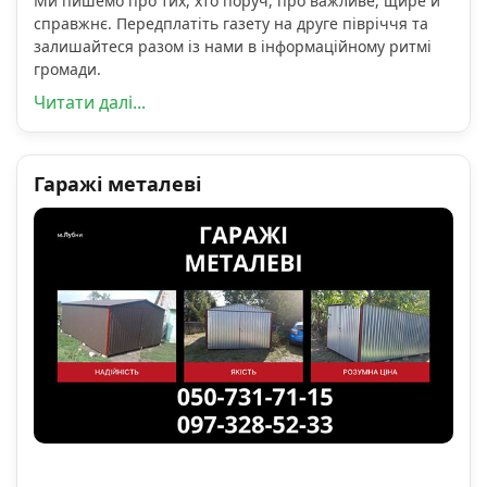
Ми пишемо про тих, хто поруч, про важливе, щире й
справжнє. Передплатіть газету на друге півріччя та
залишайтеся разом із нами в інформаційному ритмі
громади.
Читати далі...
Гаражі металеві