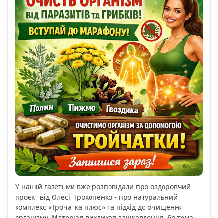
У нашій газеті ми вже розповідали про оздоровчий
проєкт від Олесі Прокопенко - про натуральний
комплекс «Трочатка плюс» та підхід до очищення
організму. Матеріал викликав зацікавлення, бо тема