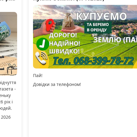
Пай!
відчуття
Довідки за телефоном!
газета -
еньку
 рік і
людей.
 2026