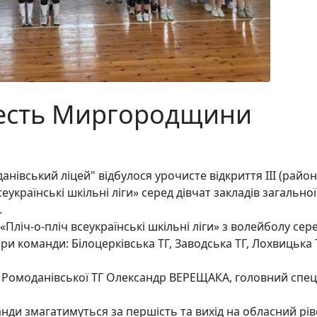
честь Миргородщини
анівський ліцей" відбулося урочисте відкриття ІІІ (райо
еукраїнські шкільні ліги» серед дівчат закладів загальної
.
 «Пліч-о-пліч всеукраїнські шкільні ліги» з волейболу сер
ри команди: Білоцерківська ТГ, Заводська ТГ, Лохвицька 
 Ромоданівської ТГ Олександр ВЕРЕЩАКА, головний спеці
анди змагатимуться за першість та вихід на обласний рів