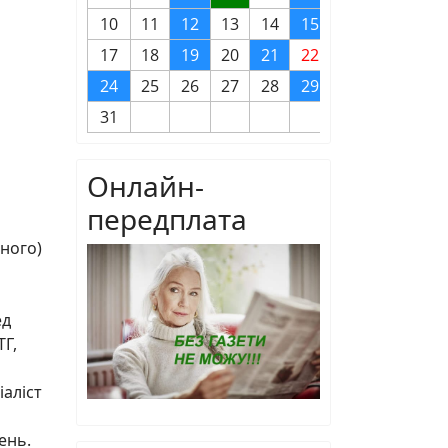
10
11
12
13
14
15
16
17
18
19
20
21
22
23
24
25
26
27
28
29
30
31
Онлайн-
передплата
нного)
ед
ТГ,
аліст
ень.