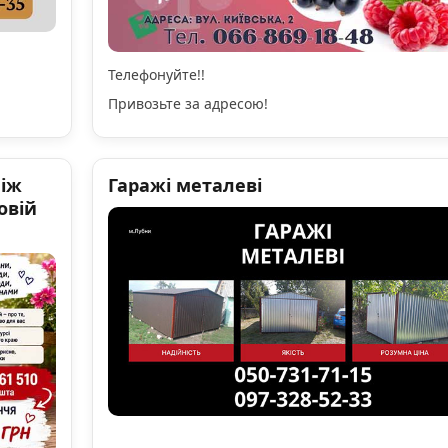
Телефонуйте!!
Привозьте за адресою!
ніж
Гаражі металеві
овій