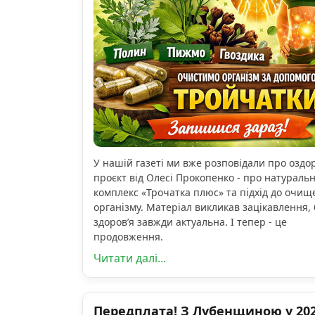
У нашій газеті ми вже розповідали про озд
проєкт від Олесі Прокопенко - про натураль
комплекс «Трочатка плюс» та підхід до очищ
організму. Матеріал викликав зацікавлення, 
здоров’я завжди актуальна. І тепер - це
продовження.
Читати далі...
Передплата! З Лубенщиною у 2026