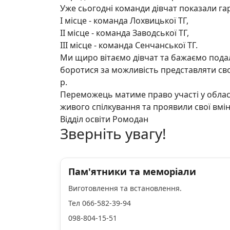
Уже сьогодні команди дівчат показали гар
І місце - команда Лохвицької ТГ,
ІІ місце - команда Заводської ТГ,
ІІІ місце - команда Сенчанської ТГ.
Ми щиро вітаємо дівчат та бажаємо пода
боротися за можливість представляти сво
р.
Переможець матиме право участі у облас
живого спілкування та проявили свої вмін
Відділ освіти Ромодан
Зверніть увагу!
Пам'ятники та меморіали
Виготовлення та встановлення.
Тел 066-582-39-94
098-804-15-51