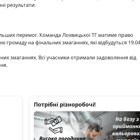
ні результати:
льших перемог. Команда Лохвицької ТГ матиме право
ю громаду на фінальних змаганнях, які відбудуться 19.0
них змаганнях. Всі учасники отримали задоволення від
ня.
Потрібні різноробочі!