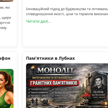
и, які
Інноваційний підхід до будівництва та оптимал
співвідношення якості, ціни та термінів виконан
, щире
Читати далі...
вріччя
ному
афон
Пам'ятники в Лубнах