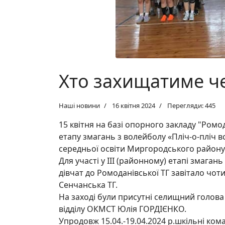
Хто захищатиме 
Наші новини
16 квітня 2024
Перегляди: 445
15 квітня на базі опорного закладу "Ромод
етапу змагань з волейболу «Пліч-о-пліч вс
середньої освіти Миргородського району
Для участі у ІІІ (районному) етапі змагань
дівчат до Ромоданівської ТГ завітало чоти
Сенчанська ТГ.
На заході були присутні селищний голова
відділу ОКМСТ Юлія ГОРДІЄНКО.
Упродовж 15.04.-19.04.2024 р.шкільні ком