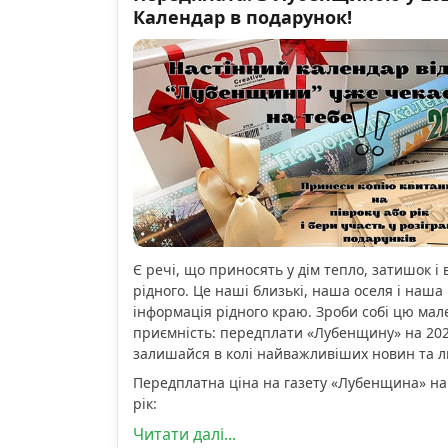
Календар в подарунок!
Є речі, що приносять у дім тепло, затишок і 
рідного. Це наші близькі, наша оселя і наша 
інформація рідного краю. Зроби собі цю мал
приємність: передплати «Лубенщину» на 2026
залишайся в колі найважливіших новин та 
Передплатна ціна на газету «Лубенщина» на
рік:
Читати далі...