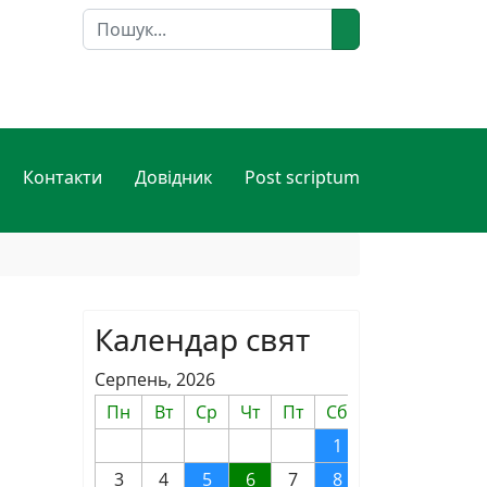
Пошук
Контакти
Довідник
Post scriptum
Календар свят
Серпень, 2026
Пн
Вт
Ср
Чт
Пт
Сб
Нд
1
2
3
4
5
6
7
8
9