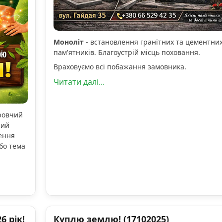
Моноліт
- встановлення гранітних та цементни
пам'ятників. Благоустрій місць поховання.
Враховуємо всі побажання замовника.
Читати далі...
оровчий
ний
ення
бо тема
 рік!
Куплю землю! (17102025)