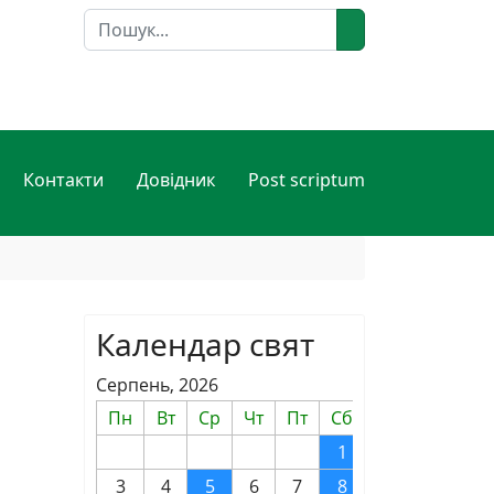
Пошук
Контакти
Довідник
Post scriptum
Календар свят
Серпень, 2026
Пн
Вт
Ср
Чт
Пт
Сб
Нд
1
2
3
4
5
6
7
8
9