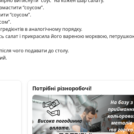
омірно витиснути “соус” на кожен шар салату.
змастити “соусом”.
ити “соусом”.
сом”.
гредієнтів в аналогічному порядку.
есь салат і прикрасила його вареною морквою, петрушко
після чого подавати до столу.
ий.
Потрібні різноробочі!