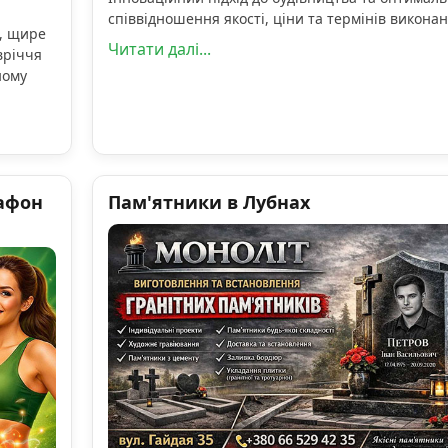
співвідношення якості, ціни та термінів виконан
, щире
Читати далі...
вріччя
ному
афон
Пам'ятники в Лубнах