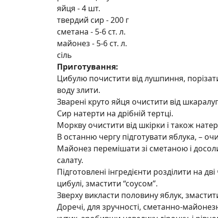
яйця
-
4 шт.
твердий сир
-
200 г
сметана
-
5-6 ст. л.
майонез
-
5-6 ст. л.
сіль
Приготування:
Цибулю почистити від лушпиння, порізат
воду злити.
Зварені круто яйця очистити від шкаралуп
Сир натерти на дрібній тертці.
Моркву очистити від шкірки і також натерт
В останню чергу підготувати яблука, – оч
Майонез перемішати зі сметаною і досоли
салату.
Підготовлені інгредієнти розділити на дв
цибулі, змастити “соусом”.
Зверху викласти половину яблук, змастити
Доречі, для зручності, сметанно-майонез