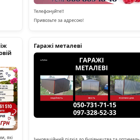
Телефонуйте!!
Привозьте за адресою!
ніж
Гаражі металеві
овій
и, які
Інноваційний підхід до будівництва та оптимал