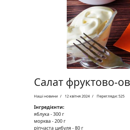
Салат фруктово-о
Наші новини
12 квітня 2024
Перегляди: 525
Інгредієнти:
яблука
-
300 г
морква
-
200 г
ріпчаста цибуля
-
80 г