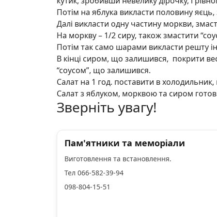
кутик, зробивши невелику дірочку, і рівн
Потім на яблука викласти половину яєць, 
Далі викласти одну частину моркви, змаст
На моркву – 1/2 сиру, також змастити “соу
Потім так само шарами викласти решту ін
В кінці сиром, що залишився, покрити в
“соусом”, що залишився.
Салат на 1 год. поставити в холодильник, 
Салат з яблуком, морквою та сиром готов
Зверніть увагу!
Пам'ятники та меморіали
Виготовлення та встановлення.
Тел 066-582-39-94
098-804-15-51