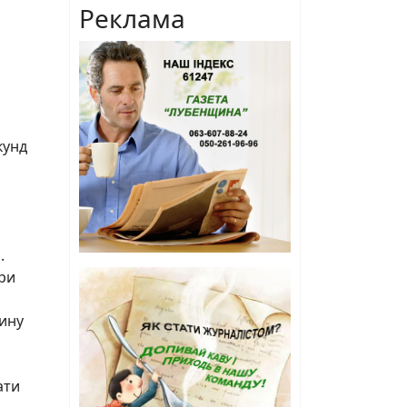
Реклама
кунд
.
ари
вину
ати