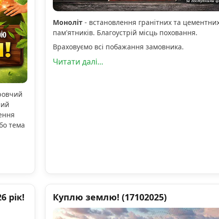
Моноліт
- встановлення гранітних та цементни
пам'ятників. Благоустрій місць поховання.
Враховуємо всі побажання замовника.
Читати далі...
оровчий
ний
ення
бо тема
 рік!
Куплю землю! (17102025)