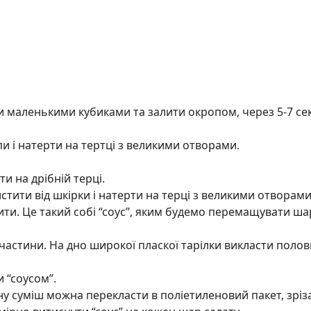
и маленькими кубиками та залити окропом, через 5-7 се
и і натерти на тертці з великими отворами.
и на дрібній терці.
истити від шкірки і натерти на терці з великими отворами
ти. Це такий собі “соус”, яким будемо перемащувати ш
і частини. На дно широкої пласкої тарілки викласти поло
 “соусом”.
ну суміш можна перекласти в поліетиленовий пакет, зріз