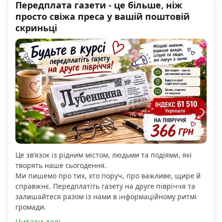
Передплата газети - це більше, ніж
просто свіжа преса у вашій поштовій
скриньці
Це зв’язок із рідним містом, людьми та подіями, які
творять наше сьогодення.
Ми пишемо про тих, хто поруч, про важливе, щире й
справжнє. Передплатіть газету на друге півріччя та
залишайтеся разом із нами в інформаційному ритмі
громади.
Читати далі...