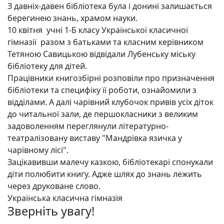
З давніх-давен бібліотека була і донині залишається
берегинею знань, храмом науки.
10 квітня учні 1-Б класу Української класичної
гімназії разом з батьками та класним керівником
Тетяною
Савицькою відвідали Лубенську міську
бібліотеку для дітей.
Працівники книгозбірні розповіли про призначення
бібліотеки та специфіку її роботи, ознайомили з
відділами. А далі чарівний клубочок привів усіх діток
до читальної зали, де першокласники з великим
задоволенням переглянули літературно-
театралізовану виставу "Мандрівка язичка у
чарівному лісі".
Зацікавивши малечу казкою, бібліотекарі спонукали
діти полюбити книгу. Адже шлях до знань лежить
через друковане слово.
Українська класична гімназія
Зверніть увагу!