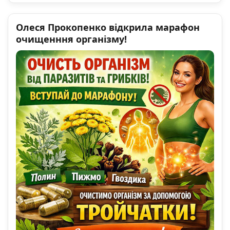
Олеся Прокопенко відкрила марафон
очищенння організму!