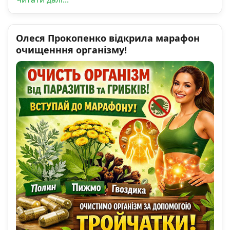
Олеся Прокопенко відкрила марафон
очищенння організму!