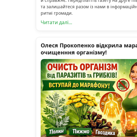
й справжнє. Передплатіть газету на друге пі
та залишайтеся разом із нами в інформацій
ритмі громади.
Читати далі...
Олеся Прокопенко відкрила мар
очищенння організму!