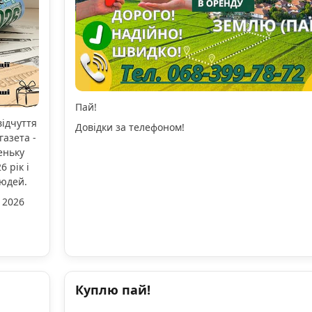
Пай!
відчуття
Довідки за телефоном!
газета -
еньку
 рік і
людей.
 2026
Куплю пай!