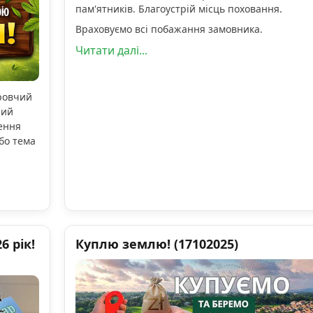
пам'ятників. Благоустрій місць поховання.
Враховуємо всі побажання замовника.
Читати далі...
оровчий
ний
ення
бо тема
 рік!
Куплю землю! (17102025)