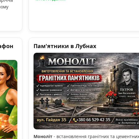
вріччя
ному
афон
Пам'ятники в Лубнах
Моноліт
- встановлення гранітних та цементни