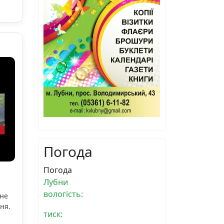
Погода
Погода
Лубни
вологість:
ьне
ня.
тиск: