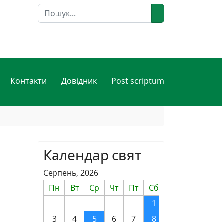
Пошук
Контакти
Довідник
Post scriptum
Календар свят
Серпень, 2026
Пн
Вт
Ср
Чт
Пт
Сб
Нд
1
2
3
4
5
6
7
8
9