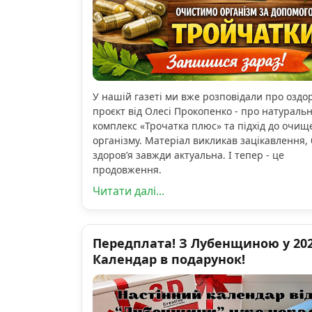
У нашій газеті ми вже розповідали про озд
проєкт від Олесі Прокопенко - про натураль
комплекс «Трочатка плюс» та підхід до очищ
організму. Матеріал викликав зацікавлення, 
здоров’я завжди актуальна. І тепер - це
продовження.
Читати далі...
Передплата! З Лубенщиною у 2026
Календар в подарунок!