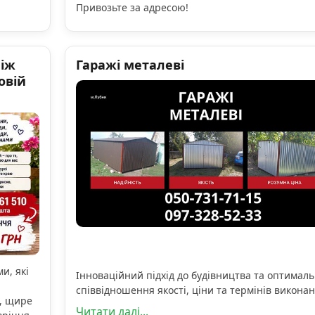
Привозьте за адресою!
ніж
Гаражі металеві
овій
и, які
Інноваційний підхід до будівництва та оптимал
співвідношення якості, ціни та термінів виконан
, щире
Читати далі...