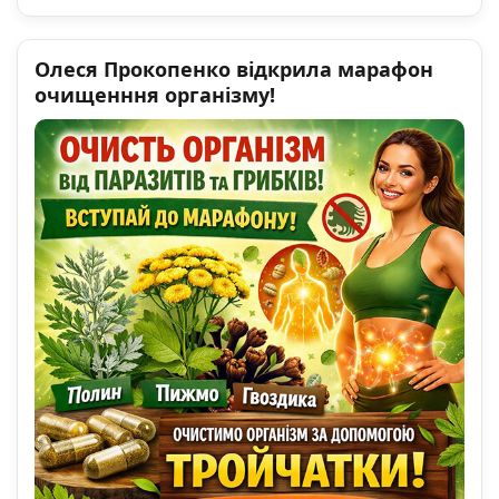
Олеся Прокопенко відкрила марафон
очищенння організму!