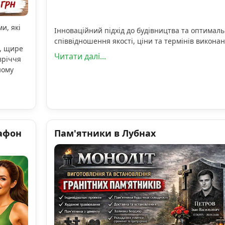
и, які
Інноваційний підхід до будівництва та оптимал
співвідношення якості, ціни та термінів виконан
, щире
Читати далі...
вріччя
ному
афон
Пам'ятники в Лубнах