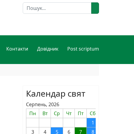
Пошук
Контакти
Довідник
Post scriptum
Календар свят
Серпень, 2026
Пн
Вт
Ср
Чт
Пт
Сб
Нд
1
2
3
4
5
6
7
8
9