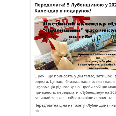
Передплата! З Лубенщиною у 2026
Календар в подарунок!
Є речі, що приносять у дім тепло, затишок і 
рідного. Це наші близькі, наша оселя і наша 
інформація рідного краю. Зроби собі цю мал
приємність: передплати «Лубенщину» на 2026
залишайся в колі найважливіших новин та 
Передплатна ціна на газету «Лубенщина» на
рік: