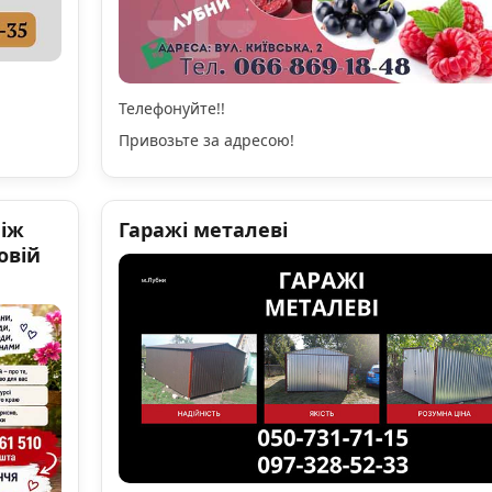
Телефонуйте!!
Привозьте за адресою!
ніж
Гаражі металеві
овій