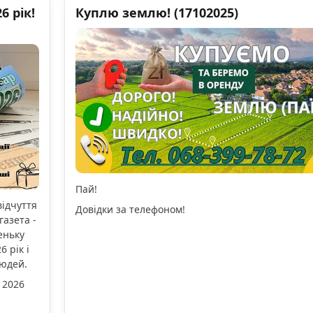
 рік!
Куплю землю! (17102025)
Пай!
відчуття
Довідки за телефоном!
газета -
еньку
 рік і
людей.
 2026