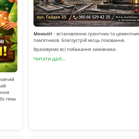
Моноліт
- встановлення гранітних та цементни
пам'ятників. Благоустрій місць поховання.
Враховуємо всі побажання замовника.
Читати далі...
оровчий
ний
ення
бо тема