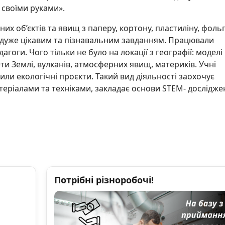
 своїми руками».
их об’єктів та явищ з паперу, кортону, пластиліну, фольг
уло дуже цікавим та пізнавальним завданням. Працювали
гоги. Чого тільки не було на локації з географії: моделі
ти Землі, вулканів, атмосферних явищ, материків. Учні
вили екологічні проєкти. Такий вид діяльності заохочує
еріалами та техніками, закладає основи STEM- дослідже
Потрібні різноробочі!