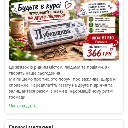
Це зв’язок із рідним містом, людьми та подіями, які
творять наше сьогодення.
Ми пишемо про тих, хто поруч, про важливе, щире й
справжнє. Передплатіть газету на друге півріччя та
залишайтеся разом із нами в інформаційному ритмі
громади.
Читати далі...
Гаражі металеві