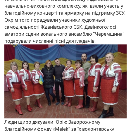
навчально-виховного комплексу, які взяли участь у
благодійному концерті та ярмарку на підтримку ЗСУ.
Окрім того порадували учасники художньої
самодіяльності Жданівського СБК. Дзвінкоголосі
аматори сцени вокального ансамблю "Черемшина"
подарували численні пісні для глядачів.
Люди щиро дякували Юрію Задорожному і
благодійному фонду «Мelek” за їх волонтерську