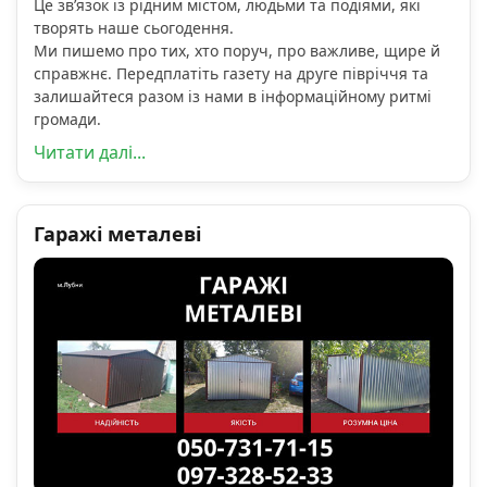
Це зв’язок із рідним містом, людьми та подіями, які
творять наше сьогодення.
Ми пишемо про тих, хто поруч, про важливе, щире й
справжнє. Передплатіть газету на друге півріччя та
залишайтеся разом із нами в інформаційному ритмі
громади.
Читати далі...
Гаражі металеві