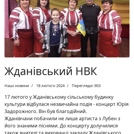
Жданівський НВК
Наші новини
18 лютого 2024
Перегляди: 903
17 лютого у Жданівському сільському будинку
культури відбулася незвичайна подія - концерт Юрія
Задорожного. Він був благодійний.
Жданівчани побачили не лише артиста з Лубен з
його знаними піснями. До концерту долучилися
також вчителі та вихованці закладу Жданівського