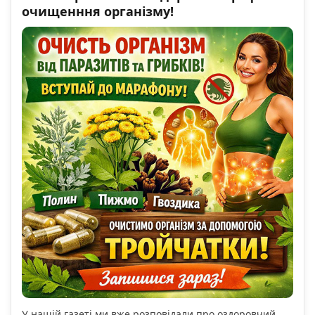
очищенння організму!
У нашій газеті ми вже розповідали про оздоровчий