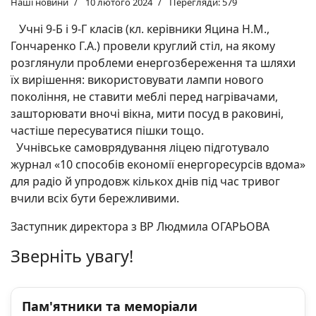
Наші новини
10 лютого 2024
Перегляди: 579
Учні 9-Б і 9-Г класів (кл. керівники Яцина Н.М.,
Гончаренко Г.А.) провели круглий стіл, на якому
розглянули проблеми енергозбереження та шляхи
їх вирішення: використовувати лампи нового
покоління, не ставити меблі перед нагрівачами,
зашторювати вночі вікна, мити посуд в раковині,
частіше пересуватися пішки тощо.
Учнівське самоврядування ліцею підготувало
журнал «10 способів економії енергоресурсів вдома»
для радіо й упродовж кількох днів під час тривог
вчили всіх бути бережливими.
Заступник директора з ВР Людмила ОГАРЬОВА
Зверніть увагу!
Пам'ятники та меморіали