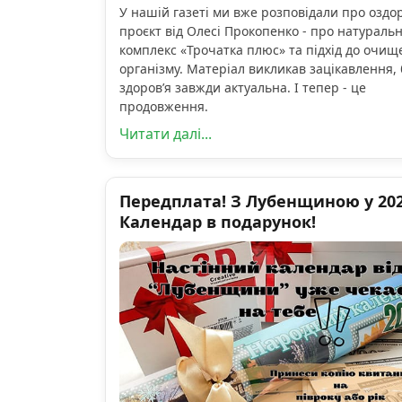
У нашій газеті ми вже розповідали про озд
проєкт від Олесі Прокопенко - про натураль
комплекс «Трочатка плюс» та підхід до очищ
організму. Матеріал викликав зацікавлення, 
здоров’я завжди актуальна. І тепер - це
продовження.
Читати далі...
Передплата! З Лубенщиною у 2026
Календар в подарунок!