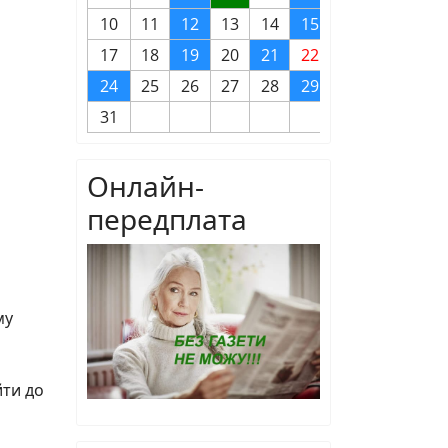
10
11
12
13
14
15
16
17
18
19
20
21
22
23
24
25
26
27
28
29
30
31
Онлайн-
передплата
му
йти до