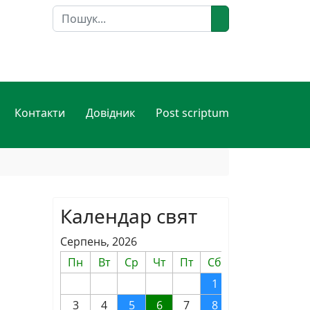
Пошук
Контакти
Довідник
Post scriptum
Календар свят
Серпень, 2026
Пн
Вт
Ср
Чт
Пт
Сб
Нд
1
2
3
4
5
6
7
8
9