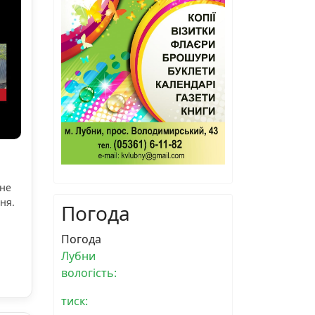
ьне
ня.
Погода
Погода
Лубни
вологість:
тиск: