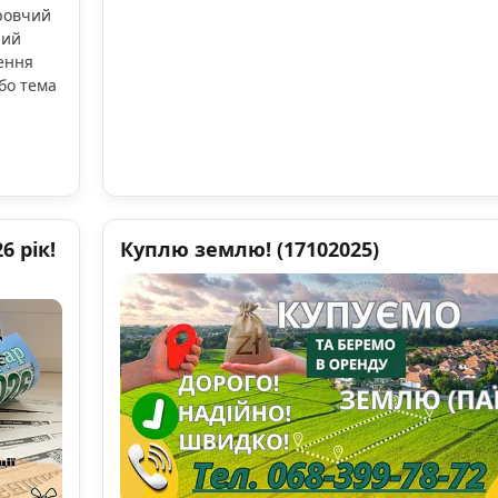
оровчий
ний
ення
бо тема
 рік!
Куплю землю! (17102025)