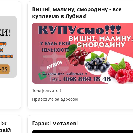
Вишні, малину, смородину - все
купляємо в Лубнах!
Телефонуйте!!
Привозьте за адресою!
ніж
Гаражі металеві
овій