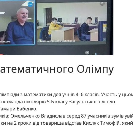
математичного Олімпу
олімпіади з математики для учнів 4–6 класів. Участь у цьо
а команда школярів 5-Б класу Засульського ліцею
Тамари Бабенко.
ків: Омельченко Владислав серед 87 учасників зумів уві
ьки на 2 кроки від товариша відстав Кисляк Тимофій, який