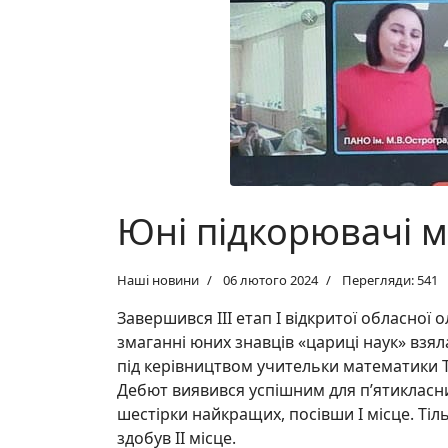
Юні підкорювачі 
Наші новини
06 лютого 2024
Перегляди: 541
Завершився ІІІ етап І відкритої обласної 
змаганні юних знавців «цариці наук» взял
під керівництвом учительки математики 
Дебют виявився успішним для п’ятикласни
шестірки найкращих, посівши І місце. Тіл
здобув ІІ місце.