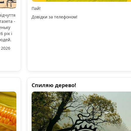
Пай!
відчуття
Довідки за телефоном!
газета -
еньку
 рік і
людей.
 2026
Спиляю дерево!