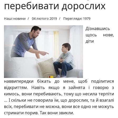
перебивати дорослих
Наші новини
04 лютого 2019
Перегляди: 1979
Дізнавшись
щось нове,
діти
наввипередки біжать до мене, щоб поділитися
відкриттям. Навіть якщо я зайнята і говорю з
кимось, вони перебивають, тому що несила терпіти
… І скільки не говорила їм, що дорослих, та й взагалі
всіх, пеpeбивати не можна, вони все одно не можуть
cтримати порив. Так вони звикли.