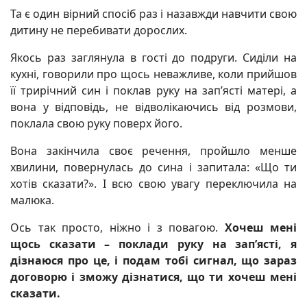
Та є один вірний спосіб раз і назавжди навчити свою
дитину не перебивати дорослих.
Якось раз заглянула в гості до подруги. Сиділи на
кухні, говорили про щось неважливе, коли прийшов
її трирічний син і поклав руку на зап’ясті матері, а
вона у відповідь, не відволікаючись від розмови,
поклала свою руку поверх його.
Вона закінчила своє речення, пройшло менше
хвилини, повернулась до сина і запитала: «Що ти
хотів сказати?». І всю свою увагу переключила на
малюка.
Ось так просто, ніжно і з повагою.
Хочеш мені
щось сказати – поклади руку на зап’ясті, я
дізнаюся про це, і подам тобі сигнал, що зараз
договорю і зможу дізнатися, що ти хочеш мені
сказати.