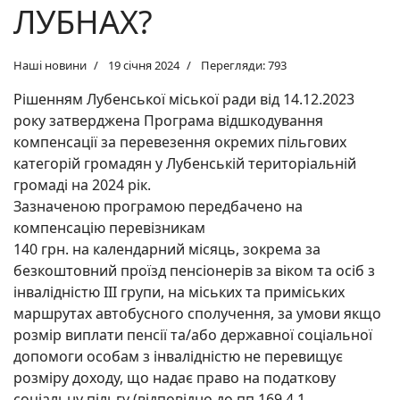
ЛУБНАХ?
Наші новини
19 січня 2024
Перегляди: 793
Рішенням Лубенської міської ради від 14.12.2023
року затверджена Програма відшкодування
компенсації за перевезення окремих пільгових
категорій громадян у Лубенській територіальній
громаді на 2024 рік.
Зазначеною програмою передбачено на
компенсацію перевізникам
140 грн. на календарний місяць, зокрема за
безкоштовний проїзд пенсіонерів за віком та осіб з
інвалідністю ІІІ групи, на міських та приміських
маршрутах автобусного сполучення, за умови якщо
розмір виплати пенсії та/або державної соціальної
допомоги особам з інвалідністю не перевищує
розміру доходу, що надає право на податкову
соціальну пільгу (відповідно до пп 169.4.1