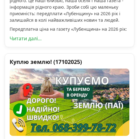
рідного. Це наші близькі, наша оселя і наша газета -
інформація рідного краю. Зроби собі цю маленьку
приємність: передплати «Лубенщину» на 2026 рік і
залишайся в колі найважливіших новин та людей.
Передплатна ціна на газету «Лубенщина» на 2026 рік:
Читати далі...
Куплю землю! (17102025)