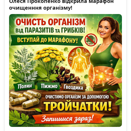
Олеся Прокопенко відкрила марафон
очищенння організму!