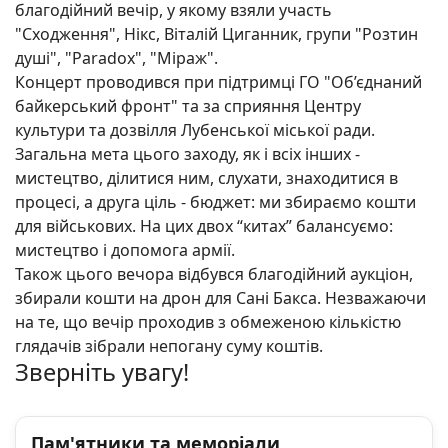
благодійний вечір, у якому взяли участь
"Сходження", Нікс, Віталій Циганник, групи "Розтин
душі", "Paradoх", "Міраж".
Концерт проводився при підтримці ГО "Об’єднаний
байкерський фронт" та за сприяння Центру
культури та дозвілля Лубенської міської ради.
Загальна мета цього заходу, як і всіх інших -
мистецтво, ділитися ним, слухати, знаходитися в
процесі, а друга ціль - бюджет: ми збираємо кошти
для військових. На цих двох “китах” балансуємо:
мистецтво і допомога армії.
Також цього вечора відбувся благодійний аукціон,
збирали кошти на дрон для Сані Бакса. Незважаючи
на те, що вечір проходив з обмеженою кількістю
глядачів зібрали непогану суму коштів.
Зверніть увагу!
Пам'ятники та меморіали