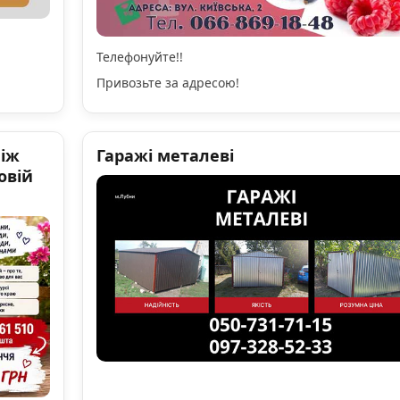
Телефонуйте!!
Привозьте за адресою!
ніж
Гаражі металеві
овій