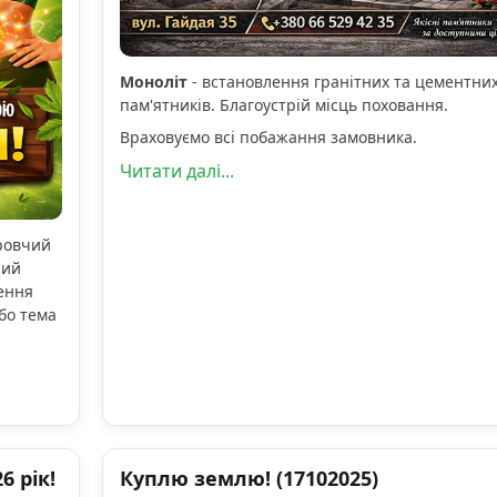
Моноліт
- встановлення гранітних та цементни
пам'ятників. Благоустрій місць поховання.
Враховуємо всі побажання замовника.
Читати далі...
оровчий
ний
ення
бо тема
 рік!
Куплю землю! (17102025)