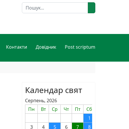
Пошук
Контакти
Довідник
Post scriptum
Календар свят
Серпень, 2026
Пн
Вт
Ср
Чт
Пт
Сб
Нд
1
2
3
4
5
6
7
8
9