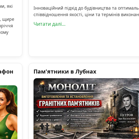
и, які
Інноваційний підхід до будівництва та оптимал
співвідношення якості, ціни та термінів виконан
, щире
Читати далі...
вріччя
ному
афон
Пам'ятники в Лубнах