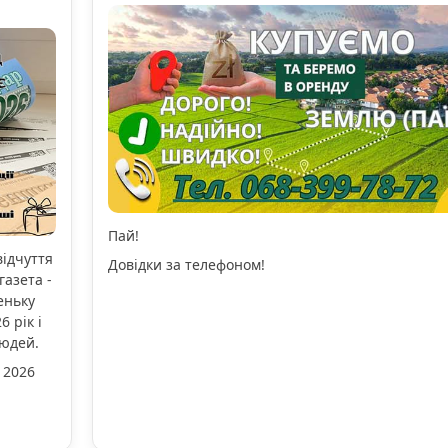
Пай!
відчуття
Довідки за телефоном!
газета -
еньку
 рік і
людей.
 2026