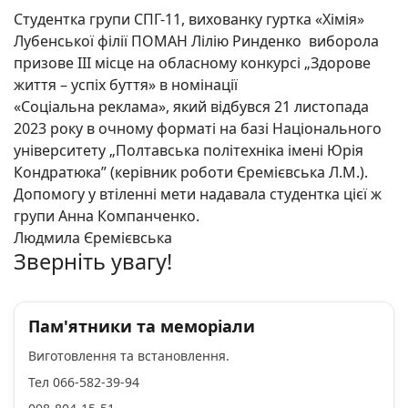
Студентка групи СПГ-11, вихованку гуртка «Хімія»
Лубенської філії ПОМАН
Лілію
Ринденко виборола
призове ІІІ місце на обласному конкурсі „Здорове
життя – успіх буття» в номінації
«Соціальна реклама», який відбувся 21 листопада
2023 року в очному форматі на базі Національного
університету „Полтавська політехніка імені Юрія
Кондратюка” (керівник роботи Єремієвська Л.М.).
Допомогу у втіленні мети надавала студентка цієї ж
групи Анна
Компанченко.
Людмила Єремієвська
Зверніть увагу!
Пам'ятники та меморіали
Виготовлення та встановлення.
Тел 066-582-39-94