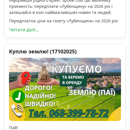
інформація рідного краю. Зроби собі цю маленьку
приємність: передплати «Лубенщину» на 2026 рік і
залишайся в колі найважливіших новин та людей.
Передплатна ціна на газету «Лубенщина» на 2026 рік:
Читати далі...
Куплю землю! (17102025)
Пай!