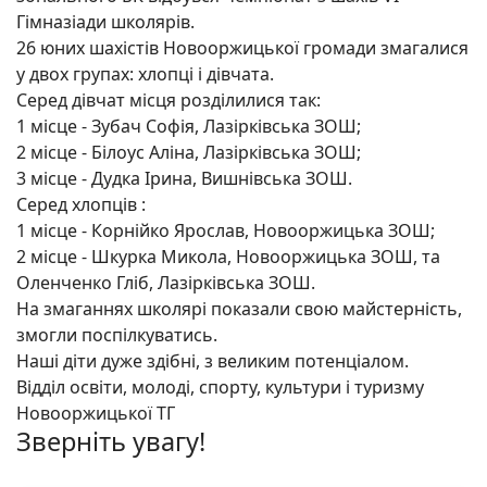
Гімназіади школярів.
26 юних шахістів Новооржицької громади змагалися
у двох групах: хлопці і дівчата.
Серед дівчат місця розділилися так:
1 місце - Зубач Софія, Лазірківська ЗОШ;
2
місце - Білоус Аліна, Лазірківська ЗОШ;
3 місце - Дудка Ірина, Вишнівська ЗОШ.
Серед хлопців :
1 місце - Корнійко Ярослав, Новооржицька ЗОШ;
2 місце - Шкурка Микола, Новооржицька ЗОШ, та
Оленченко Гліб, Лазірківська ЗОШ.
На змаганнях школярі показали свою майстерність,
змогли поспілкуватись.
Наші діти дуже здібні, з великим потенціалом.
Відділ освіти, молоді, спорту, культури і туризму
Новооржицької ТГ
Зверніть увагу!