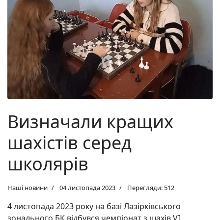
Визначали кращих
шахістів серед
школярів
Наші новини
04 листопада 2023
Перегляди: 512
4 листопада 2023 року на базі Лазірківського
зонального БК відбувся чемпіонат з шахів VI