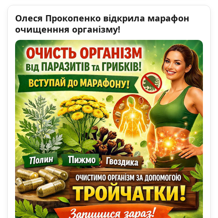
Олеся Прокопенко відкрила марафон
очищенння організму!