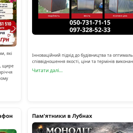
и, які
Інноваційний підхід до будівництва та оптимал
співвідношення якості, ціни та термінів виконан
, щире
Читати далі...
вріччя
ному
афон
Пам'ятники в Лубнах