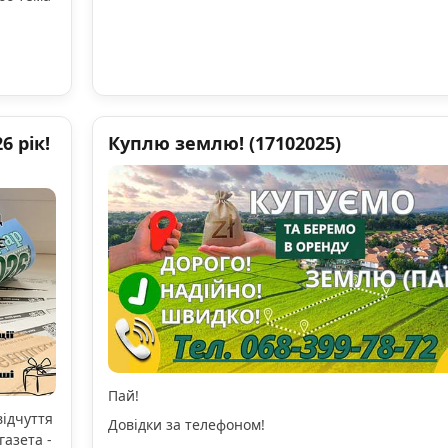
 рік!
Куплю землю! (17102025)
Пай!
відчуття
Довідки за телефоном!
газета -