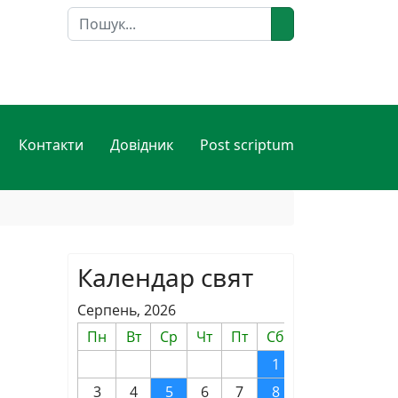
Пошук
Контакти
Довідник
Post scriptum
Календар свят
Серпень, 2026
Пн
Вт
Ср
Чт
Пт
Сб
Нд
1
2
3
4
5
6
7
8
9