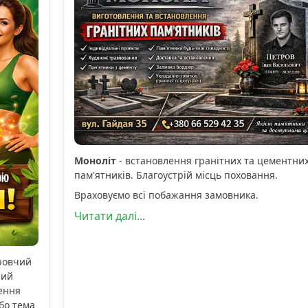
Моноліт
- встановлення гранітних та цементни
пам'ятників. Благоустрій місць поховання.
Враховуємо всі побажання замовника.
Читати далі...
оровчий
ний
ення
бо тема