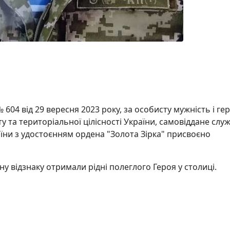
604 від 29 вересня 2023 року, за особисту мужність і гер
у та територіальної цілісності України, самовіддане слу
їни з удостоєнням ордена "Золота Зірка" присвоєно
 відзнаку отримали рідні полеглого Героя у столиці.