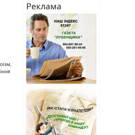
Реклама
оїзм,
жіння