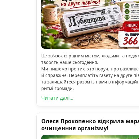
Це зв’язок із рідним містом, людьми та подіям
творять наше сьогодення.
Ми пишемо про тих, хто поруч, про важливе
й справжнє. Передплатіть газету на друге пі
та залишайтеся разом із нами в інформацій
ритмі громади.
Читати далі...
Олеся Прокопенко відкрила мар
очищенння організму!