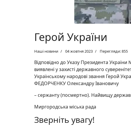
Герой України
Наші новини
04 жовтня 2023
Перегляди: 855
Відповідно до Указу Президента України № 
виявлені у захисті державного суверенітет
Українському народові звання Герой Укра
ФЕДОРЧЕНКУ Олександру Івановичу
– сержанту (посмертно). Найвищу державну
Миргородська міська рада
Зверніть увагу!