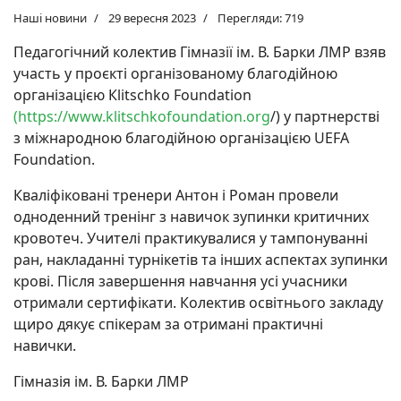
Наші новини
29 вересня 2023
Перегляди: 719
Педагогічний колектив Гімназії ім. В. Барки ЛМР взяв
участь у проєкті організованому благодійною
організацією Кlitschko Foundation
(
https://www.klitschkofoundation.org
/) у партнерстві
з міжнародною благодійною організацією UEFA
Foundation.
Кваліфіковані тренери Антон і Роман провели
одноденний тренінг з навичок зупинки критичних
кровотеч. Учителі практикувалися у тампонуванні
ран, накладанні турнікетів та інших аспектах зупинки
крові. Після завершення навчання усі учасники
отримали сертифікати. Колектив освітнього закладу
щиро дякує спікерам за отримані практичні
навички.
Гімназія ім. В. Барки ЛМР