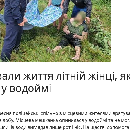
али життя літній жінці, я
 у водоймі
есня поліцейські спільно з місцевими жителями врятув
же добу. Місцева мешканка опинилася у водоймі та не мог
шли, із води виглядав лише рот і ніс. На щастя, допомога