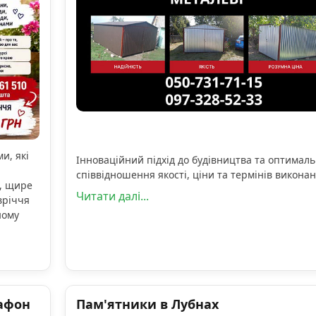
и, які
Інноваційний підхід до будівництва та оптимал
співвідношення якості, ціни та термінів виконан
, щире
Читати далі...
вріччя
ному
афон
Пам'ятники в Лубнах