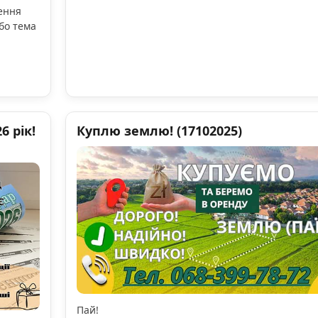
ення
бо тема
 рік!
Куплю землю! (17102025)
Пай!