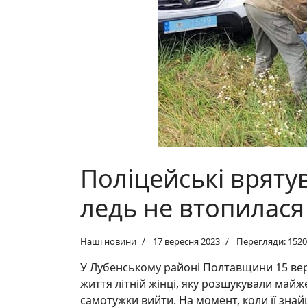
Поліцейські врятув
ледь не втопилася
Наші новини
17 вересня 2023
Перегляди: 1520
У Лубенському районі Полтавщини 15 вер
життя літній жінці, яку розшукували май
самотужки вийти. На момент, коли її знай