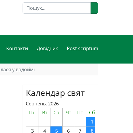
Пошук
Контакти
Довідник
Post scriptum
илася у водоймі
Календар свят
Серпень, 2026
Пн
Вт
Ср
Чт
Пт
Сб
Нд
1
2
3
4
5
6
7
8
9