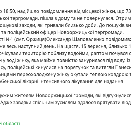
 18:50, надійшло повідомлення від місцевої жінки, що 73
ької тергромади, пішла з дому та не повернулася. Отри
ошукові заходи, які тривали близько доби. До пошуків зн
і та поліцейський офіцер Новооржицької тергромади.
ті №1 (смт. Оржиця)
Олександр Шаповаленко
повідомив:
е весь наступний день. На щастя, 15 вересня, близько 1
очісували територію поблизу водойми, раптом почувся с
у воді жінку, яка майже повністю занурилася під воду. Із
су, поліцейські кинулися на порятунок та витягли її знес
канцями переохолоджену жінку окутали теплою ковдрою 
Лубенської лікарні інтенсивного лікування для надання
ужим жителям Новооржицької громади, які відгукнулися
 Адже завдяки спільним зусиллям вдалося врятувати люд
й області