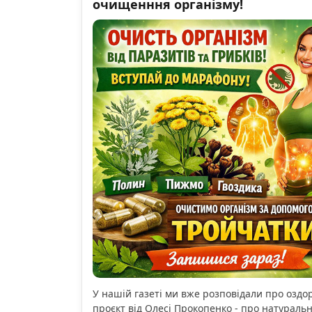
очищенння організму!
У нашій газеті ми вже розповідали про озд
проєкт від Олесі Прокопенко - про натураль