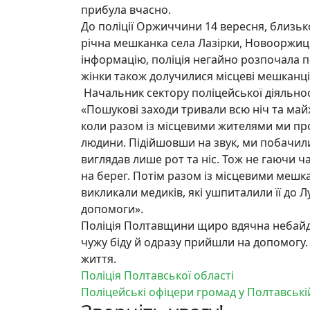
прибула вчасно.
До поліції Оржиччини 14 вересня, близько
річна мешканка села Лазірки, Новооржиц
інформацію, поліція негайно розпочала п
жінки також долучилися місцеві мешканц
Начальник сектору поліцейської діяльнос
«Пошукові заходи тривали всю ніч та майж
коли разом із місцевими жителями ми пр
людини. Підійшовши на звук, ми побачили 
виглядав лише рот та ніс. Тож не гаючи ча
на берег. Потім разом із місцевими меш
викликали медиків, які ушпиталили її до 
допомоги».
Поліція Полтавщини щиро вдячна небайд
чужу біду й одразу прийшли на допомогу.
життя.
Поліція Полтавської області
Поліцейські офіцери громад у Полтавські