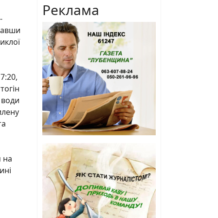
Реклама
-
мавши
иклої
7:20,
тогін
 води
илену
та
 на
ині