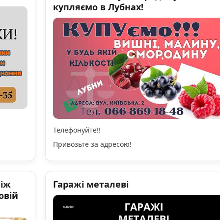
купляємо в Лубнах!
Телефонуйте!!
Привозьте за адресою!
ніж
Гаражі металеві
овій