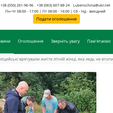
+38 (050) 261-96-96
+38 (063) 607-88-24
Lubenschina@ukr.net
Пн-Чт 08:00 - 17:00 | Пт 08:00 - 16:00 | Сб - Нд - вихідний
Подати оголошення
овини
Оголошення
Зверніть увагу
Пам'ятаємо
ліцейські врятували життя літній жінці, яка ледь не втоп