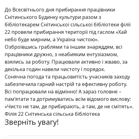
До Всесвітнього дня прибирання працівники
Снітинського Будинку культури разом з
бібліотекарем Снітинської сільської бібліотеки філії
22 провели прибирання території під гаслом «Хай
небо буде мирним, а Україна чистою».
Озброївшись граблями та іншим знаряддям, всі
працівники дружно, з неабияким ентузіазмом,
взялись за роботу. Працювали активно і жваво, за
декілька годин навели чистоту і порядок.
Сонячна погода та працьовитість учасників заходу
забезпечила гарний настрій та ефективну роботу.
Всі попрацювали на відмінно! А зараз головне –
пам’ятати та дотримуватись всім відомого вислову:
«Чисто не там, де прибирають, а там, де не смітять».
Філія 22 Снітинська сільська бібліотека
Зверніть увагу!