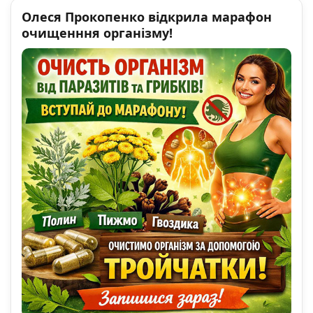
Олеся Прокопенко відкрила марафон
очищенння організму!