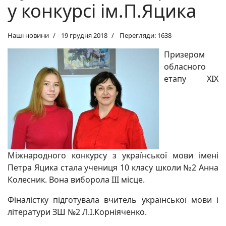
у конкурсі ім.П.Яцика
Наші новини
19 грудня 2018
Перегляди: 1638
Призером
обласного
етапу ХІХ
Міжнародного конкурсу з української мови імені
Петра Яцика стала учениця 10 класу школи №2 Анна
Колесник. Вона виборола ІІІ місце.
Фіналістку підготувала вчитель української мови і
літератури ЗШ №2 Л.І.Корніяченко.