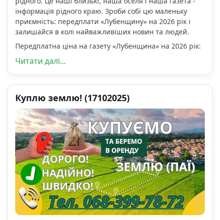
рідного. Це наші близькі, наша оселя і наша газета -
інформація рідного краю. Зроби собі цю маленьку
приємність: передплати «Лубенщину» на 2026 рік і
залишайся в колі найважливіших новин та людей.
Передплатна ціна на газету «Лубенщина» на 2026 рік:
Читати далі...
Куплю землю! (17102025)